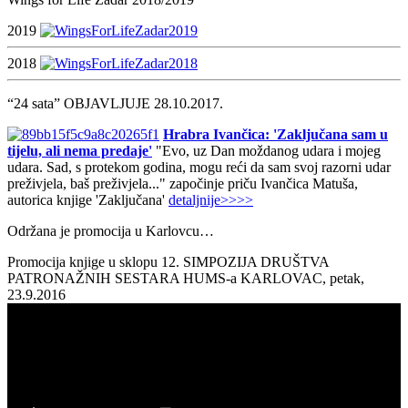
2019
2018
“24 sata” OBJAVLJUJE 28.10.2017.
Hrabra Ivančica: 'Zaključana sam u
tijelu, ali nema predaje'
"Evo, uz Dan moždanog udara i mojeg
udara. Sad, s protekom godina, mogu reći da sam svoj razorni udar
preživjela, baš preživjela..." započinje priču Ivančica Matuša,
autorica knjige 'Zaključana'
detaljnije>>>>
Održana je promocija u Karlovcu…
Promocija knjige u sklopu 12. SIMPOZIJA DRUŠTVA
PATRONAŽNIH SESTARA HUMS-a KARLOVAC, petak,
23.9.2016