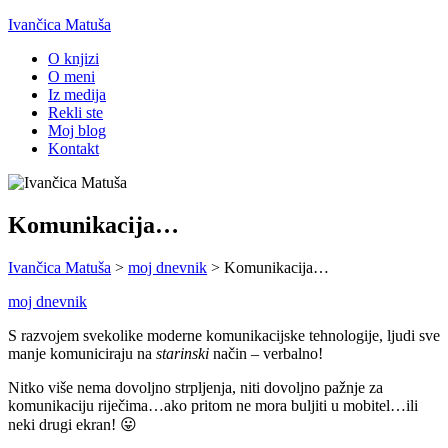
Ivančica Matuša
O knjizi
O meni
Iz medija
Rekli ste
Moj blog
Kontakt
Komunikacija…
Ivančica Matuša
>
moj dnevnik
>
Komunikacija…
moj dnevnik
S razvojem svekolike moderne komunikacijske tehnologije, ljudi sve
manje komuniciraju na
starinski
način – verbalno!
Nitko više nema dovoljno strpljenja, niti dovoljno pažnje za
komunikaciju riječima…ako pritom ne mora buljiti u mobitel…ili
neki drugi ekran! 😛