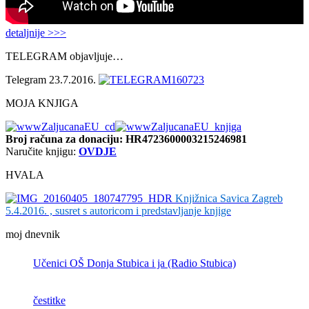
detaljnije >>>
TELEGRAM objavljuje…
Telegram 23.7.2016.
MOJA KNJIGA
Broj računa
za donaciju: HR4723600003215246981
Naručite knjigu:
OVDJE
HVALA
Knjižnica Savica Zagreb
5.4.2016. , susret s autoricom i predstavljanje knjige
moj dnevnik
Učenici OŠ Donja Stubica i ja (Radio Stubica)
čestitke