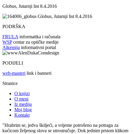
Globus, Jutarnji list 8.4.2016
Globus, Jutarnji list 8.4.2016
PODRŠKA
FRULA
informatika i računala
WSP
centar za optičke medije
Alkemija
informativni portal
PODIJELI
web-masteri
link i banneri
Stranice
O knjizi
O meni
Iz medija
Moj blog
Kontakt
"Hrabrim se, jedva škiljeći, a vrijeme potrošeno na potragu za
kućicom željenog slova se utrostručuje. Dok jednim prstom klikom