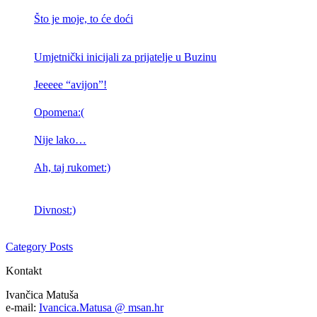
Što je moje, to će doći
Umjetnički inicijali za prijatelje u Buzinu
Jeeeee “avijon”!
Opomena:(
Nije lako…
Ah, taj rukomet:)
Divnost:)
Category Posts
Kontakt
Ivančica Matuša
e-mail:
Ivancica.Matusa @ msan.hr