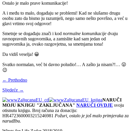
Ostalo je malo prave komunikacije!
A i među to malo, događaju se problemi! Kad ne slušamo drugu
osobu zato da bismo ju razumjeli, nego samo nešto površno, a već u
glavi vrtimo svoj odgovor!
Smetnje se događaju znači i kod
normalne komunikacije
dvaju
ravnopravnih sugovornika, a zamislite kad sam jedan od
sugovornika ja, ovako razgovjetna, sa smetnjama tona!
Da vidiš veselja! 😀
Svatko normalan, već bi davno poludio!… A zašto ja nisam?!… 😛
😉
← Prethodno
Sljedeće →
NARUČI
MOJU KNJIGU "ZAKLJUČANA"
NARUČI OVDJE
svoju
otisnutu knjigu. Broj računa za donaciju:
HR4723600003215246981
Požuri, ostalo je još malo primjeraka za
narudžbu.
Wings for Life Zadar 2018/2019