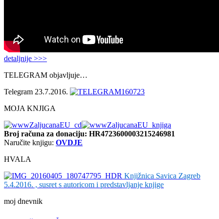
detaljnije >>>
TELEGRAM objavljuje…
Telegram 23.7.2016.
MOJA KNJIGA
Broj računa
za donaciju: HR4723600003215246981
Naručite knjigu:
OVDJE
HVALA
Knjižnica Savica Zagreb
5.4.2016. , susret s autoricom i predstavljanje knjige
moj dnevnik