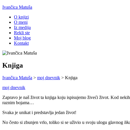
Ivančica Matuša
O knjizi
O meni
Iz medija
Rekli ste
Moj blog
Kontakt
Knjiga
Ivančica Matuša
>
moj dnevnik
>
Knjiga
moj dnevnik
Zapravo je naš život ta knjiga koju ispisujemo živeći život. Kod nekih 
raznim bojama…
Svaka je unikat i predstavlja jedan život!
No često si zbunjen vrlo, toliko si se uživio u svoju ulogu glavnog
lik