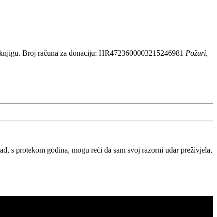
 knjigu. Broj računa za donaciju: HR4723600003215246981
Požuri,
, s protekom godina, mogu reći da sam svoj razorni udar preživjela,