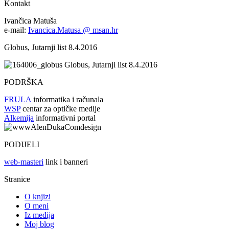
Kontakt
Ivančica Matuša
e-mail:
Ivancica.Matusa @ msan.hr
Globus, Jutarnji list 8.4.2016
Globus, Jutarnji list 8.4.2016
PODRŠKA
FRULA
informatika i računala
WSP
centar za optičke medije
Alkemija
informativni portal
PODIJELI
web-masteri
link i banneri
Stranice
O knjizi
O meni
Iz medija
Moj blog