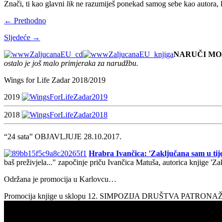
Znači, ti kao glavni
lik
ne razumiješ ponekad samog sebe kao autora, 
← Prethodno
Sljedeće →
NARUČI MO
ostalo je još malo primjeraka za narudžbu.
Wings for Life Zadar 2018/2019
2019
2018
“24 sata” OBJAVLJUJE 28.10.2017.
Hrabra Ivančica: 'Zaključana sam u tije
baš preživjela..." započinje priču Ivančica Matuša, autorica knjige 'Z
Održana je promocija u Karlovcu…
Promocija knjige u sklopu 12. SIMPOZIJA DRUŠTVA PATRON