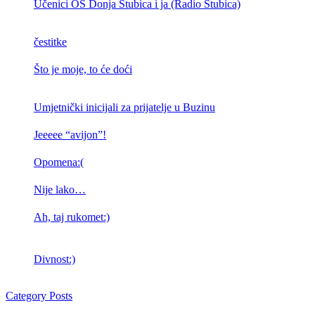
Učenici OŠ Donja Stubica i ja (Radio Stubica)
čestitke
Što je moje, to će doći
Umjetnički inicijali za prijatelje u Buzinu
Jeeeee “avijon”!
Opomena:(
Nije lako…
Ah, taj rukomet:)
Divnost:)
Category Posts