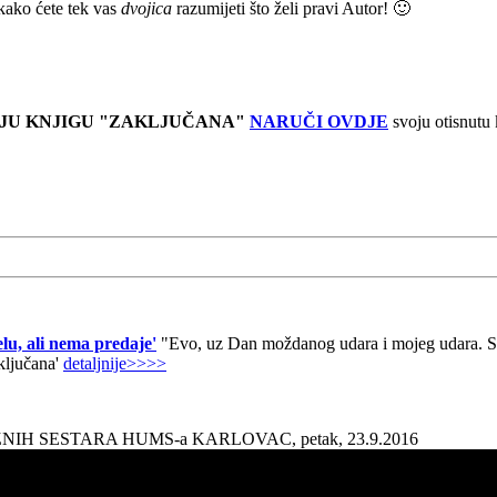
kako ćete tek vas
dvojica
razumijeti što želi pravi Autor! 🙂
JU KNJIGU "ZAKLJUČANA"
NARUČI OVDJE
svoju otisnutu
lu, ali nema predaje'
"Evo, uz Dan moždanog udara i mojeg udara. Sad
aključana'
detaljnije>>>>
AŽNIH SESTARA HUMS-a KARLOVAC, petak, 23.9.2016