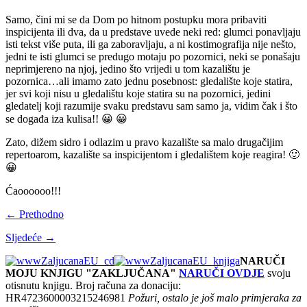
Samo, čini mi se da Dom po hitnom postupku mora pribaviti
inspicijenta ili dva, da u predstave uvede neki red: glumci ponavljaju
isti tekst više puta, ili ga zaboravljaju, a ni kostimografija nije nešto,
jedni te isti glumci se predugo motaju po pozornici, neki se ponašaju
neprimjereno na njoj, jedino što vrijedi u tom kazalištu je
pozornica…ali imamo zato jednu posebnost: gledalište koje statira,
jer svi koji nisu u gledalištu koje statira su na pozornici, jedini
gledatelj koji razumije svaku predstavu sam samo ja, vidim čak i što
se događa iza kulisa!! 😀 😀
Zato, dižem sidro i odlazim u pravo kazalište sa malo drugačijim
repertoarom, kazalište sa inspicijentom i gledalištem koje reagira! 🙂
😀
Ćaoooooo!!!
← Prethodno
Sljedeće →
NARUČI
MOJU KNJIGU "ZAKLJUČANA"
NARUČI OVDJE
svoju
otisnutu knjigu. Broj računa za donaciju:
HR4723600003215246981
Požuri, ostalo je još malo primjeraka za