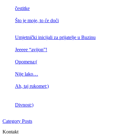
čestitke
Što je moje, to će doći
Umjetnički inicijali za prijatelje u Buzinu
Jeeeee “avijon”!
Opomena:(
Nije lako…
Ah, taj rukomet:)
Divnost:)
Category Posts
Kontakt