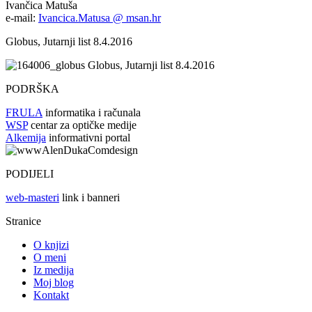
Ivančica Matuša
e-mail:
Ivancica.Matusa @ msan.hr
Globus, Jutarnji list 8.4.2016
Globus, Jutarnji list 8.4.2016
PODRŠKA
FRULA
informatika i računala
WSP
centar za optičke medije
Alkemija
informativni portal
PODIJELI
web-masteri
link i banneri
Stranice
O knjizi
O meni
Iz medija
Moj blog
Kontakt