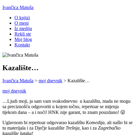
Ivančica Matuša
O knjizi
O meni
Iz medija
Rekli ste
Moj blog
Kontakt
Kazalište…
Ivančica Matuša
>
moj dnevnik
>
Kazalište…
moj dnevnik
…Ljudi moji, ja sam vam svakodnevno u kazalištu, mada ne mogu
sa preciznošću odgovoriti u kojem točno, repertoar se mijenja
tijekom dana – a i noći! HNK nije garant, to znam pouzdano! 😛
Uglavnom bi repertoar odgovarao kazalištu
Komedija
, ali našlo bi se
tu materijala i za Dječje kazalište
Trešnja,
kao i za
Zagrebačko
kazalište lutaka!