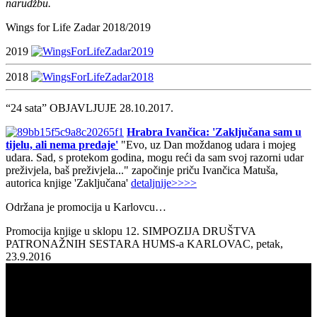
narudžbu.
Wings for Life Zadar 2018/2019
2019
2018
“24 sata” OBJAVLJUJE 28.10.2017.
Hrabra Ivančica: 'Zaključana sam u
tijelu, ali nema predaje'
"Evo, uz Dan moždanog udara i mojeg
udara. Sad, s protekom godina, mogu reći da sam svoj razorni udar
preživjela, baš preživjela..." započinje priču Ivančica Matuša,
autorica knjige 'Zaključana'
detaljnije>>>>
Održana je promocija u Karlovcu…
Promocija knjige u sklopu 12. SIMPOZIJA DRUŠTVA
PATRONAŽNIH SESTARA HUMS-a KARLOVAC, petak,
23.9.2016