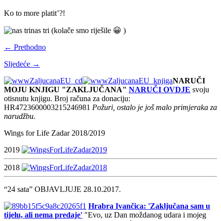
Ko to more platit’?!
nas tri (kolače smo riješile 😀 )
← Prethodno
Sljedeće →
NARUČI
MOJU KNJIGU "ZAKLJUČANA"
NARUČI OVDJE
svoju
otisnutu knjigu. Broj računa za donaciju:
HR4723600003215246981
Požuri, ostalo je još malo primjeraka za
narudžbu.
Wings for Life Zadar 2018/2019
2019
2018
“24 sata” OBJAVLJUJE 28.10.2017.
Hrabra Ivančica: 'Zaključana sam u
tijelu, ali nema predaje'
"Evo, uz Dan moždanog udara i mojeg