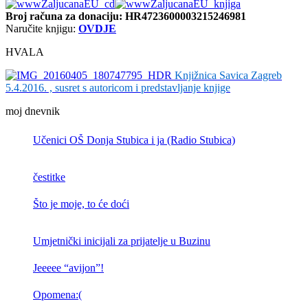
Broj računa
za donaciju: HR4723600003215246981
Naručite knjigu:
OVDJE
HVALA
Knjižnica Savica Zagreb
5.4.2016. , susret s autoricom i predstavljanje knjige
moj dnevnik
Učenici OŠ Donja Stubica i ja (Radio Stubica)
čestitke
Što je moje, to će doći
Umjetnički inicijali za prijatelje u Buzinu
Jeeeee “avijon”!
Opomena:(