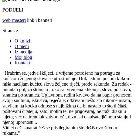
PODIJELI
web-masteri
link i banneri
Stranice
O knjizi
O meni
Iz medija
Moj blog
Kontakt
"Hrabrim se, jedva škiljeći, a vrijeme potrošeno na potragu za
kućicom željenog slova se utrostručuje. Dok jednim prstom klikom
miša naciljam kućicu slova željene riječi, prođe sekunda. Za redak -
minuta i pol, za stranicu - oko sat vremena klikanja; slovo po slovo,
stranica po stranica. Uglavnom, radim krvavo da na papir prenesem
svoju sudbinu, iskustva, osjećaje; otkrivam nešto što nikome nisam,
stavljam na kocku odnose s najbližima da bi nastalo to što ti čitaš,
poštovani čitatelju, zato, molim te, ne prigovaraj, ne traži dlaku u
jajetu, već na trenutak zatvori oči, razmisli o spisateljičinom stanju i
njenoj upornosti...
Vidjet ćeš; smatrat ćeš se privilegiranim što držiš ovo štivo u
rukama."