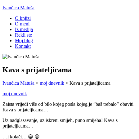
Ivančica Matuša
O knjizi
O meni
Iz medija
Rekli ste
Moj blog
Kontakt
Kava s prijateljicama
Ivančica Matuša
>
moj dnevnik
>
Kava s prijateljicama
moj dnevnik
Zaista vrijedi više od bilo kojeg posla kojeg je “baš trebalo” obaviti.
Kava s prijateljicama…
Uz nadglasavanje, uz iskreni smijeh, puno smijeha! Kava s
prijateljicama…
…i kolači… 😀 😀