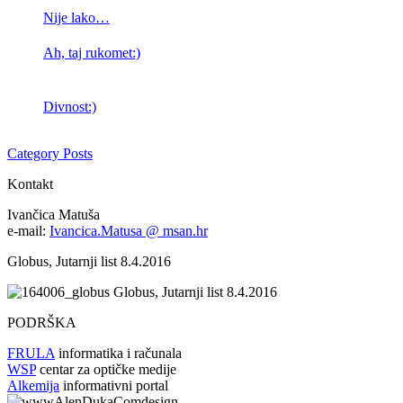
Nije lako…
Ah, taj rukomet:)
Divnost:)
Category Posts
Kontakt
Ivančica Matuša
e-mail:
Ivancica.Matusa @ msan.hr
Globus, Jutarnji list 8.4.2016
Globus, Jutarnji list 8.4.2016
PODRŠKA
FRULA
informatika i računala
WSP
centar za optičke medije
Alkemija
informativni portal