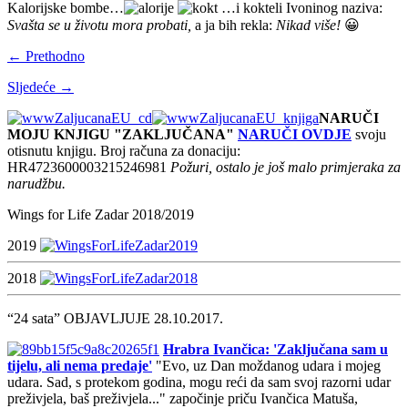
Kalorijske bombe…
…i kokteli Ivoninog naziva:
Svašta se u životu mora probati,
a ja bih rekla:
Nikad više!
😀
← Prethodno
Sljedeće →
NARUČI
MOJU KNJIGU "ZAKLJUČANA"
NARUČI OVDJE
svoju
otisnutu knjigu. Broj računa za donaciju:
HR4723600003215246981
Požuri, ostalo je još malo primjeraka za
narudžbu.
Wings for Life Zadar 2018/2019
2019
2018
“24 sata” OBJAVLJUJE 28.10.2017.
Hrabra Ivančica: 'Zaključana sam u
tijelu, ali nema predaje'
"Evo, uz Dan moždanog udara i mojeg
udara. Sad, s protekom godina, mogu reći da sam svoj razorni udar
preživjela, baš preživjela..." započinje priču Ivančica Matuša,