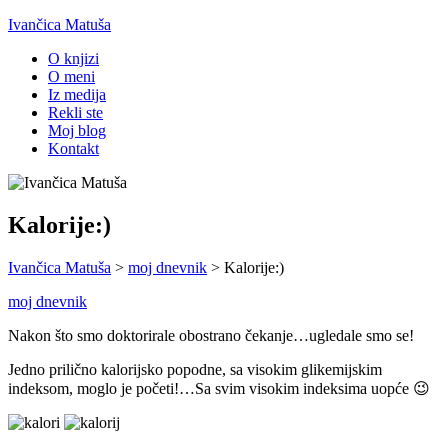
Ivančica Matuša
O knjizi
O meni
Iz medija
Rekli ste
Moj blog
Kontakt
Kalorije:)
Ivančica Matuša
>
moj dnevnik
>
Kalorije:)
moj dnevnik
Nakon što smo doktorirale obostrano čekanje…ugledale smo se!
Jedno prilično kalorijsko popodne, sa visokim glikemijskim
indeksom, moglo je početi!…Sa svim visokim indeksima uopće 😉