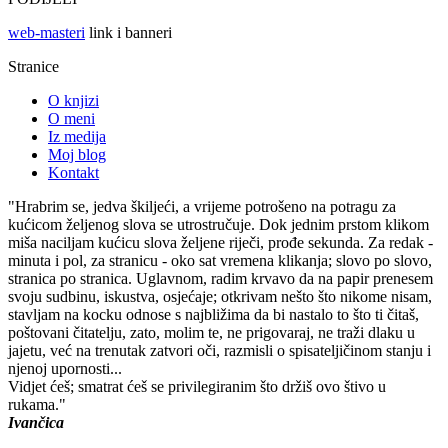
web-masteri
link i banneri
Stranice
O knjizi
O meni
Iz medija
Moj blog
Kontakt
"Hrabrim se, jedva škiljeći, a vrijeme potrošeno na potragu za
kućicom željenog slova se utrostručuje. Dok jednim prstom klikom
miša naciljam kućicu slova željene riječi, prođe sekunda. Za redak -
minuta i pol, za stranicu - oko sat vremena klikanja; slovo po slovo,
stranica po stranica. Uglavnom, radim krvavo da na papir prenesem
svoju sudbinu, iskustva, osjećaje; otkrivam nešto što nikome nisam,
stavljam na kocku odnose s najbližima da bi nastalo to što ti čitaš,
poštovani čitatelju, zato, molim te, ne prigovaraj, ne traži dlaku u
jajetu, već na trenutak zatvori oči, razmisli o spisateljičinom stanju i
njenoj upornosti...
Vidjet ćeš; smatrat ćeš se privilegiranim što držiš ovo štivo u
rukama."
Ivančica