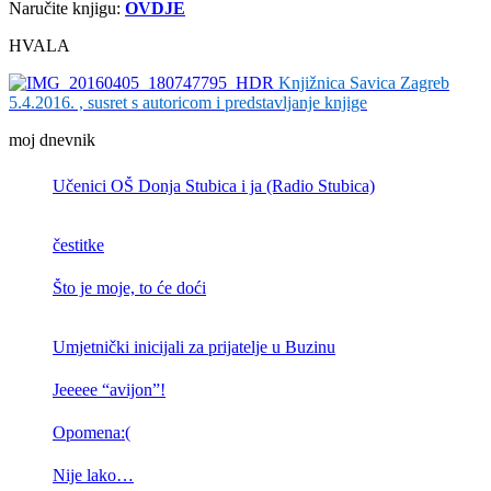
Naručite knjigu:
OVDJE
HVALA
Knjižnica Savica Zagreb
5.4.2016. , susret s autoricom i predstavljanje knjige
moj dnevnik
Učenici OŠ Donja Stubica i ja (Radio Stubica)
čestitke
Što je moje, to će doći
Umjetnički inicijali za prijatelje u Buzinu
Jeeeee “avijon”!
Opomena:(
Nije lako…