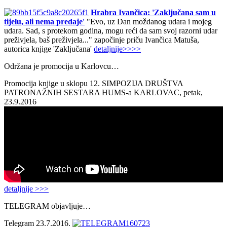
Hrabra Ivančica: 'Zaključana sam u
tijelu, ali nema predaje'
"Evo, uz Dan moždanog udara i mojeg
udara. Sad, s protekom godina, mogu reći da sam svoj razorni udar
preživjela, baš preživjela..." započinje priču Ivančica Matuša,
autorica knjige 'Zaključana'
detaljnije>>>>
Održana je promocija u Karlovcu…
Promocija knjige u sklopu 12. SIMPOZIJA DRUŠTVA
PATRONAŽNIH SESTARA HUMS-a KARLOVAC, petak,
23.9.2016
detaljnije >>>
TELEGRAM objavljuje…
Telegram 23.7.2016.