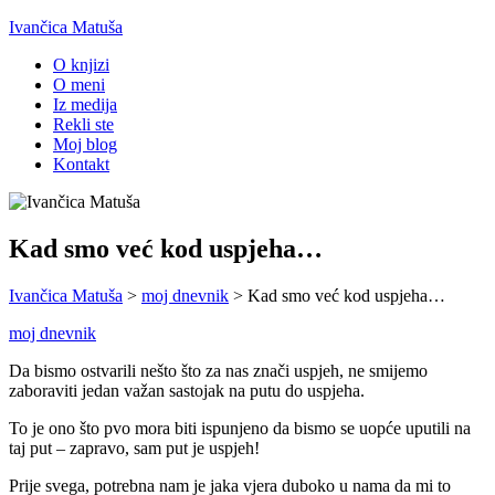
Ivančica Matuša
O knjizi
O meni
Iz medija
Rekli ste
Moj blog
Kontakt
Kad smo već kod uspjeha…
Ivančica Matuša
>
moj dnevnik
>
Kad smo već kod uspjeha…
moj dnevnik
Da bismo ostvarili nešto što za nas znači uspjeh, ne smijemo
zaboraviti jedan važan sastojak na putu do uspjeha.
To je ono što pvo mora biti ispunjeno da bismo se uopće uputili na
taj put – zapravo, sam put je uspjeh!
Prije svega, potrebna nam je jaka vjera duboko u nama da mi to