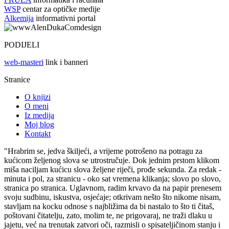
WSP
centar za optičke medije
Alkemija
informativni portal
PODIJELI
web-masteri
link i banneri
Stranice
O knjizi
O meni
Iz medija
Moj blog
Kontakt
"Hrabrim se, jedva škiljeći, a vrijeme potrošeno na potragu za
kućicom željenog slova se utrostručuje. Dok jednim prstom klikom
miša naciljam kućicu slova željene riječi, prođe sekunda. Za redak -
minuta i pol, za stranicu - oko sat vremena klikanja; slovo po slovo,
stranica po stranica. Uglavnom, radim krvavo da na papir prenesem
svoju sudbinu, iskustva, osjećaje; otkrivam nešto što nikome nisam,
stavljam na kocku odnose s najbližima da bi nastalo to što ti čitaš,
poštovani čitatelju, zato, molim te, ne prigovaraj, ne traži dlaku u
jajetu, već na trenutak zatvori oči, razmisli o spisateljičinom stanju i