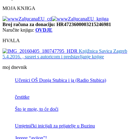
MOJA KNJIGA
Broj računa
za donaciju: HR4723600003215246981
Naručite knjigu:
OVDJE
HVALA
Knjižnica Savica Zagreb
5.4.2016. , susret s autoricom i predstavljanje knjige
moj dnevnik
Učenici OŠ Donja Stubica i ja (Radio Stubica)
čestitke
Što je moje, to će doći
Umjetnički inicijali za prijatelje u Buzinu
Jeeeee “avijon”!