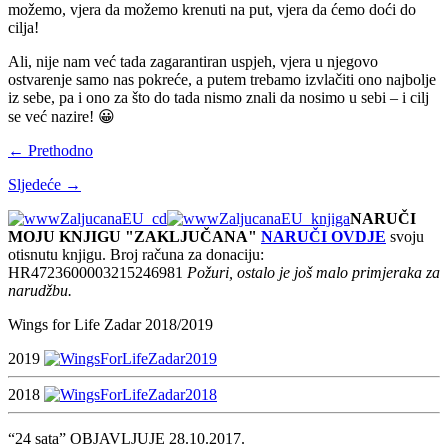
možemo, vjera da možemo krenuti na put, vjera da ćemo doći do
cilja!
Ali, nije nam već tada zagarantiran uspjeh, vjera u njegovo
ostvarenje samo nas pokreće, a putem trebamo izvlačiti ono najbolje
iz sebe, pa i ono za što do tada nismo znali da nosimo u sebi – i cilj
se već nazire! 😀
← Prethodno
Sljedeće →
NARUČI
MOJU KNJIGU "ZAKLJUČANA"
NARUČI OVDJE
svoju
otisnutu knjigu. Broj računa za donaciju:
HR4723600003215246981
Požuri, ostalo je još malo primjeraka za
narudžbu.
Wings for Life Zadar 2018/2019
2019
2018
“24 sata” OBJAVLJUJE 28.10.2017.