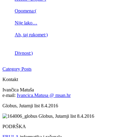
Opomena:(
Nije lako…
Ah, taj rukomet:)
Divnost:)
Category Posts
Kontakt
Ivančica Matuša
e-mail:
Ivancica.Matusa @ msan.hr
Globus, Jutarnji list 8.4.2016
Globus, Jutarnji list 8.4.2016
PODRŠKA
FRULA
informatika i računala