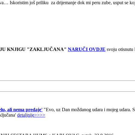
 Iskoristim još priliku za drijemanje dok mi peru zube, usput se koji p
JU KNJIGU "ZAKLJUČANA"
NARUČI OVDJE
svoju otisnutu
lu, ali nema predaje'
"Evo, uz Dan moždanog udara i mojeg udara. Sad
aključana'
detaljnije>>>>