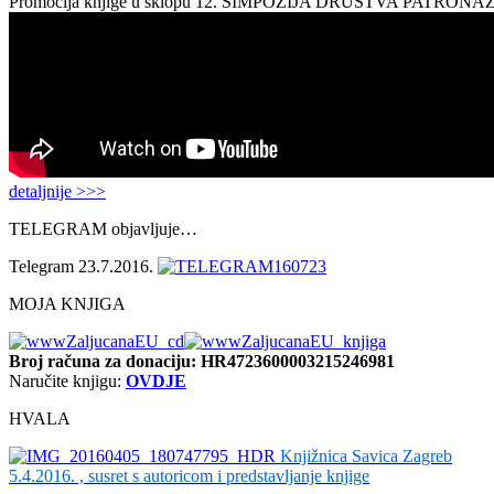
Promocija knjige u sklopu 12. SIMPOZIJA DRUŠTVA PATRON
detaljnije >>>
TELEGRAM objavljuje…
Telegram 23.7.2016.
MOJA KNJIGA
Broj računa
za donaciju: HR4723600003215246981
Naručite knjigu:
OVDJE
HVALA
Knjižnica Savica Zagreb
5.4.2016. , susret s autoricom i predstavljanje knjige