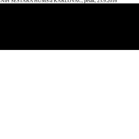
AŽNIH SESTARA HUMS-a KARLOVAC, petak, 23.9.2016