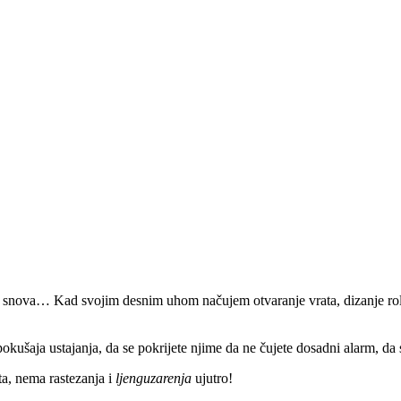
snova… Kad svojim desnim uhom načujem otvaranje vrata, dizanje rolet
okušaja ustajanja, da se pokrijete njime da ne čujete dosadni alarm, d
a, nema rastezanja i
ljenguzarenja
ujutro!