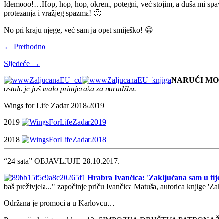
Idemooo!…Hop, hop, hop, okreni, potegni, već stojim, a duša mi spava…
protezanja i vražjeg spazma! 🙂
No pri kraju njege, već sam ja opet smiješko! 😀
← Prethodno
Sljedeće →
NARUČI MO
ostalo je još malo primjeraka za narudžbu.
Wings for Life Zadar 2018/2019
2019
2018
“24 sata” OBJAVLJUJE 28.10.2017.
Hrabra Ivančica: 'Zaključana sam u tije
baš preživjela..." započinje priču Ivančica Matuša, autorica knjige 'Z
Održana je promocija u Karlovcu…