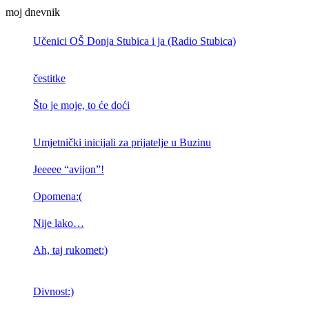
moj dnevnik
Učenici OŠ Donja Stubica i ja (Radio Stubica)
čestitke
Što je moje, to će doći
Umjetnički inicijali za prijatelje u Buzinu
Jeeeee “avijon”!
Opomena:(
Nije lako…
Ah, taj rukomet:)
Divnost:)