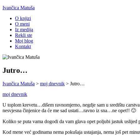
Ivančica Matuša
O knjizi
O meni
Iz medija
Rekli ste
Moj blog
Kontakt
Jutro…
Ivančica Matuša
>
moj dnevnik
>
Jutro…
moj dnevnik
U toplom krevetu…dišem ravnomjerno, negdje sam u središtu carstva 
nesvjesna činjenice da će me sad ustati…ravno iz sna…ne opet!! 🙂
Koliko se puta vama dogodi da vam glava opet poljubi jastuk uslijed p
Kod mene već godinama nema pokušaja ustajanja, nema još pet minut