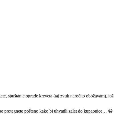
e, spuštanje ograde kreveta (taj zvuk naročito obožavam), još
a se protegnete pošteno kako bi uhvatili zalet do kupaonice… 😀