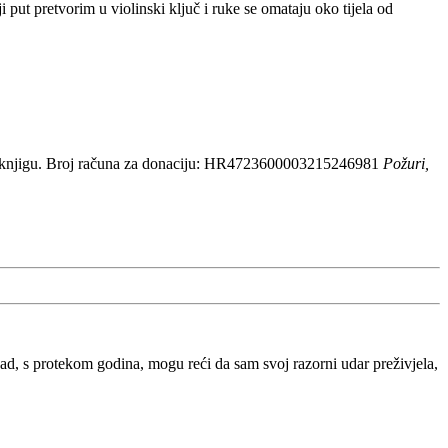
ut pretvorim u violinski ključ i ruke se omataju oko tijela od
 knjigu. Broj računa za donaciju: HR4723600003215246981
Požuri,
, s protekom godina, mogu reći da sam svoj razorni udar preživjela,