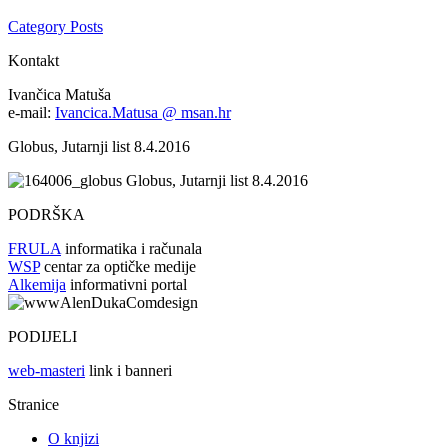
Category Posts
Kontakt
Ivančica Matuša
e-mail:
Ivancica.Matusa @ msan.hr
Globus, Jutarnji list 8.4.2016
Globus, Jutarnji list 8.4.2016
PODRŠKA
FRULA
informatika i računala
WSP
centar za optičke medije
Alkemija
informativni portal
PODIJELI
web-masteri
link i banneri
Stranice
O knjizi