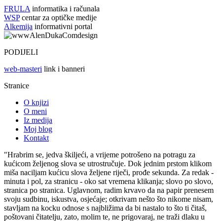
FRULA
informatika i računala
WSP
centar za optičke medije
Alkemija
informativni portal
PODIJELI
web-masteri
link i banneri
Stranice
O knjizi
O meni
Iz medija
Moj blog
Kontakt
"Hrabrim se, jedva škiljeći, a vrijeme potrošeno na potragu za
kućicom željenog slova se utrostručuje. Dok jednim prstom klikom
miša naciljam kućicu slova željene riječi, prođe sekunda. Za redak -
minuta i pol, za stranicu - oko sat vremena klikanja; slovo po slovo,
stranica po stranica. Uglavnom, radim krvavo da na papir prenesem
svoju sudbinu, iskustva, osjećaje; otkrivam nešto što nikome nisam,
stavljam na kocku odnose s najbližima da bi nastalo to što ti čitaš,
poštovani čitatelju, zato, molim te, ne prigovaraj, ne traži dlaku u