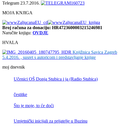
Telegram 23.7.2016.
MOJA KNJIGA
Broj računa
za donaciju: HR4723600003215246981
Naručite knjigu:
OVDJE
HVALA
Knjižnica Savica Zagreb
5.4.2016. , susret s autoricom i predstavljanje knjige
moj dnevnik
Učenici OŠ Donja Stubica i ja (Radio Stubica)
čestitke
Što je moje, to će doći
Umjetnički inicijali za prijatelje u Buzinu