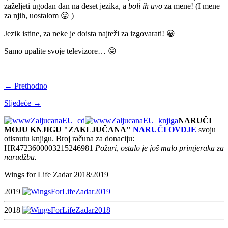
zaželjeti ugodan dan na deset jezika, a
boli ih uvo
za mene! (I mene
za njih, uostalom 😛 )
Jezik istine, za neke je doista najteži za izgovarati! 😀
Samo upalite svoje televizore… 😛
← Prethodno
Sljedeće →
NARUČI
MOJU KNJIGU "ZAKLJUČANA"
NARUČI OVDJE
svoju
otisnutu knjigu. Broj računa za donaciju:
HR4723600003215246981
Požuri, ostalo je još malo primjeraka za
narudžbu.
Wings for Life Zadar 2018/2019
2019
2018