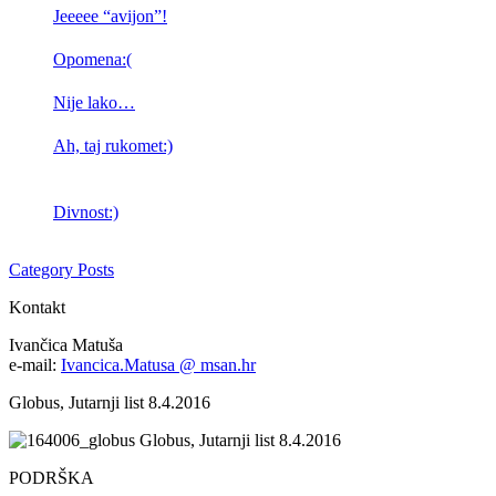
Jeeeee “avijon”!
Opomena:(
Nije lako…
Ah, taj rukomet:)
Divnost:)
Category Posts
Kontakt
Ivančica Matuša
e-mail:
Ivancica.Matusa @ msan.hr
Globus, Jutarnji list 8.4.2016
Globus, Jutarnji list 8.4.2016
PODRŠKA