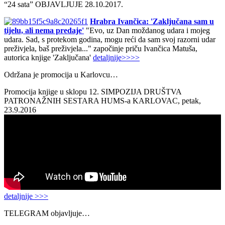
“24 sata” OBJAVLJUJE 28.10.2017.
Hrabra Ivančica: 'Zaključana sam u
tijelu, ali nema predaje'
"Evo, uz Dan moždanog udara i mojeg
udara. Sad, s protekom godina, mogu reći da sam svoj razorni udar
preživjela, baš preživjela..." započinje priču Ivančica Matuša,
autorica knjige 'Zaključana'
detaljnije>>>>
Održana je promocija u Karlovcu…
Promocija knjige u sklopu 12. SIMPOZIJA DRUŠTVA
PATRONAŽNIH SESTARA HUMS-a KARLOVAC, petak,
23.9.2016
detaljnije >>>
TELEGRAM objavljuje…