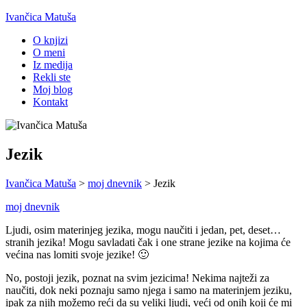
Ivančica Matuša
O knjizi
O meni
Iz medija
Rekli ste
Moj blog
Kontakt
Jezik
Ivančica Matuša
>
moj dnevnik
>
Jezik
moj dnevnik
Ljudi, osim materinjeg jezika, mogu naučiti i jedan, pet, deset…
stranih jezika! Mogu savladati čak i one strane jezike na kojima će
većina nas lomiti svoje jezike! 🙂
No, postoji jezik, poznat na svim jezicima! Nekima najteži za
naučiti, dok neki poznaju samo njega i samo na materinjem jeziku,
ipak za njih možemo reći da su veliki ljudi, veći od onih koji će mi