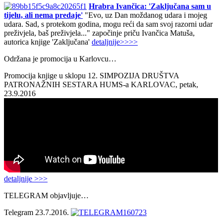
Hrabra Ivančica: 'Zaključana sam u
tijelu, ali nema predaje'
"Evo, uz Dan moždanog udara i mojeg
udara. Sad, s protekom godina, mogu reći da sam svoj razorni udar
preživjela, baš preživjela..." započinje priču Ivančica Matuša,
autorica knjige 'Zaključana'
detaljnije>>>>
Održana je promocija u Karlovcu…
Promocija knjige u sklopu 12. SIMPOZIJA DRUŠTVA
PATRONAŽNIH SESTARA HUMS-a KARLOVAC, petak,
23.9.2016
detaljnije >>>
TELEGRAM objavljuje…
Telegram 23.7.2016.