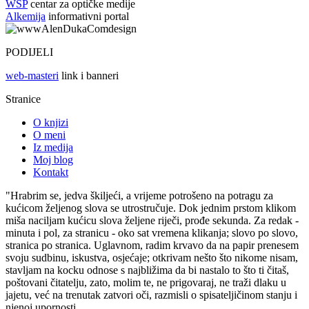
WSP
centar za optičke medije
Alkemija
informativni portal
PODIJELI
web-masteri
link i banneri
Stranice
O knjizi
O meni
Iz medija
Moj blog
Kontakt
"Hrabrim se, jedva škiljeći, a vrijeme potrošeno na potragu za
kućicom željenog slova se utrostručuje. Dok jednim prstom klikom
miša naciljam kućicu slova željene riječi, prođe sekunda. Za redak -
minuta i pol, za stranicu - oko sat vremena klikanja; slovo po slovo,
stranica po stranica. Uglavnom, radim krvavo da na papir prenesem
svoju sudbinu, iskustva, osjećaje; otkrivam nešto što nikome nisam,
stavljam na kocku odnose s najbližima da bi nastalo to što ti čitaš,
poštovani čitatelju, zato, molim te, ne prigovaraj, ne traži dlaku u
jajetu, već na trenutak zatvori oči, razmisli o spisateljičinom stanju i
njenoj upornosti...