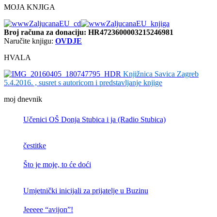
MOJA KNJIGA
Broj računa
za donaciju: HR4723600003215246981
Naručite knjigu:
OVDJE
HVALA
Knjižnica Savica Zagreb
5.4.2016. , susret s autoricom i predstavljanje knjige
moj dnevnik
Učenici OŠ Donja Stubica i ja (Radio Stubica)
čestitke
Što je moje, to će doći
Umjetnički inicijali za prijatelje u Buzinu
Jeeeee “avijon”!