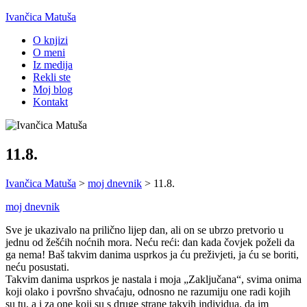
Ivančica Matuša
O knjizi
O meni
Iz medija
Rekli ste
Moj blog
Kontakt
11.8.
Ivančica Matuša
>
moj dnevnik
>
11.8.
moj dnevnik
Sve je ukazivalo na prilično lijep dan, ali on se ubrzo pretvorio u
jednu od žešćih noćnih mora. Neću reći: dan kada čovjek poželi da
ga nema! Baš takvim danima usprkos ja ću preživjeti, ja ću se boriti,
neću posustati.
Takvim danima usprkos je nastala i moja „Zaključana“, svima onima
koji olako i površno shvaćaju, odnosno ne razumiju one radi kojih
su tu, a i za one koji su s druge strane takvih individua, da im