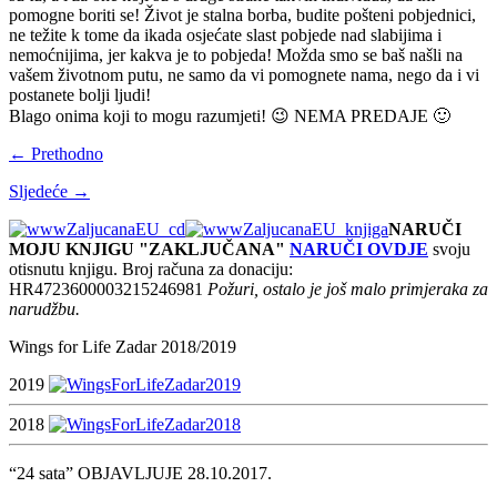
pomogne boriti se! Život je stalna borba, budite pošteni pobjednici,
ne težite k tome da ikada osjećate slast pobjede nad slabijima i
nemoćnijima, jer kakva je to pobjeda! Možda smo se baš našli na
vašem životnom putu, ne samo da vi pomognete nama, nego da i vi
postanete bolji ljudi!
Blago onima koji to mogu razumjeti! 😉 NEMA PREDAJE 🙂
← Prethodno
Sljedeće →
NARUČI
MOJU KNJIGU "ZAKLJUČANA"
NARUČI OVDJE
svoju
otisnutu knjigu. Broj računa za donaciju:
HR4723600003215246981
Požuri, ostalo je još malo primjeraka za
narudžbu.
Wings for Life Zadar 2018/2019
2019
2018
“24 sata” OBJAVLJUJE 28.10.2017.