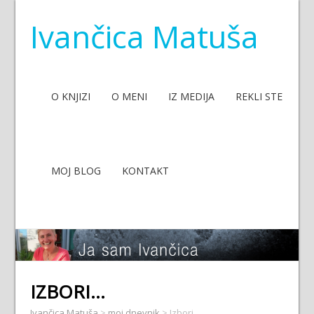
Ivančica Matuša
O KNJIZI
O MENI
IZ MEDIJA
REKLI STE
MOJ BLOG
KONTAKT
IZBORI…
Ivančica Matuša
>
moj dnevnik
>
Izbori…