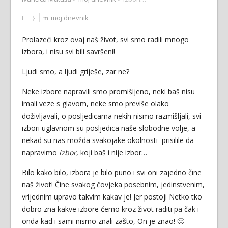
moj dnevnik
Prolazeći kroz ovaj naš život, svi smo radili mnogo
izbora, i nisu svi bili savršeni!
Ljudi smo, a ljudi griješe, zar ne?
Neke izbore napravili smo promišljeno, neki baš nisu
imali veze s glavom, neke smo previše olako
doživljavali, o posljedicama nekih nismo razmišljali, svi
izbori uglavnom su posljedica naše slobodne volje, a
nekad su nas možda svakojake okolnosti prisilile da
napravimo
izbor,
koji baš i nije izbor…
Bilo kako bilo, izbora je bilo puno i svi oni zajedno čine
naš život! Čine svakog čovjeka posebnim, jedinstvenim,
vrijednim upravo takvim kakav je! Jer postoji Netko tko
dobro zna kakve izbore ćemo kroz život raditi pa čak i
onda kad i sami nismo znali zašto, On je znao! 🙂