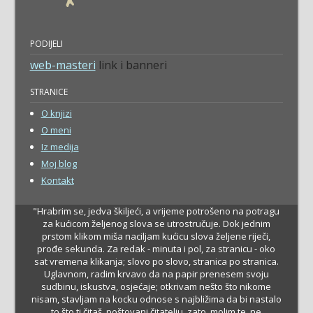
PODIJELI
web-masteri
link i banneri
STRANICE
O knjizi
O meni
Iz medija
Moj blog
Kontakt
"Hrabrim se, jedva škiljeći, a vrijeme potrošeno na potragu
za kućicom željenog slova se utrostručuje. Dok jednim
prstom klikom miša naciljam kućicu slova željene riječi,
prođe sekunda. Za redak - minuta i pol, za stranicu - oko
sat vremena klikanja; slovo po slovo, stranica po stranica.
Uglavnom, radim krvavo da na papir prenesem svoju
sudbinu, iskustva, osjećaje; otkrivam nešto što nikome
nisam, stavljam na kocku odnose s najbližima da bi nastalo
to što ti čitaš, poštovani čitatelju, zato, molim te, ne