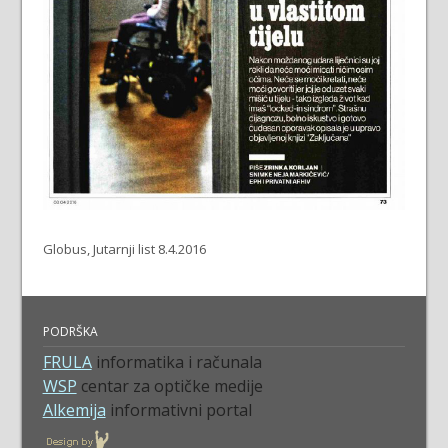
Globus, Jutarnji list 8.4.2016
PODRŠKA
FRULA
informatika i računala
WSP
centar za optičke medije
Alkemija
informativni portal