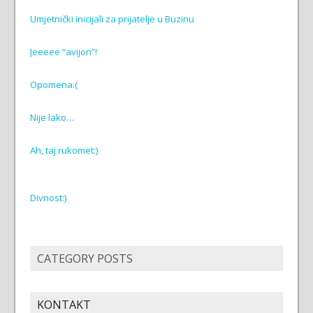
Umjetnički inicijali za prijatelje u Buzinu
Jeeeee “avijon”!
Opomena:(
Nije lako…
Ah, taj rukomet:)
Divnost:)
CATEGORY POSTS
KONTAKT