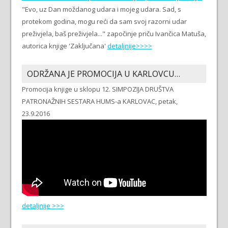
"Evo, uz Dan moždanog udara i mojeg udara. Sad, s
protekom godina, mogu reći da sam svoj razorni udar
preživjela, baš preživjela..." započinje priču Ivančica Matuša,
autorica knjige 'Zaključana'
detaljnije>>>>
ODRŽANA JE PROMOCIJA U KARLOVCU…
Promocija knjige u sklopu 12. SIMPOZIJA DRUŠTVA
PATRONAŽNIH SESTARA HUMS-a KARLOVAC, petak,
23.9.2016
detaljnije >>>