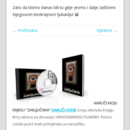
Zato da bismo danas bili tu gdje jesmo i dalje zaštićeni
Njegovom beskrajnom ljubavlju! 😀
← Prethodno
Sljedeće →
NARUČI MOJU
KNJIGU "ZAKLJUČANA"
NARUČI OVDJE
svoju otisnutu knjigu.
Broj računa za donaciju: HR4723600003215246981
Požuri,
ostalo je još malo primjeraka za narudžbu.