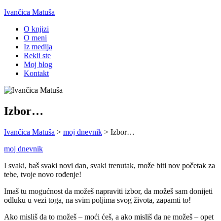
Ivančica Matuša
O knjizi
O meni
Iz medija
Rekli ste
Moj blog
Kontakt
Izbor…
Ivančica Matuša
>
moj dnevnik
>
Izbor…
moj dnevnik
I svaki, baš svaki novi dan, svaki trenutak, može biti nov početak za
tebe, tvoje novo rođenje!
Imaš tu mogućnost da možeš napraviti izbor, da možeš sam donijeti
odluku u vezi toga, na svim poljima svog života, zapamti to!
Ako misliš da to možeš – moći ćeš, a ako misliš da ne možeš – opet