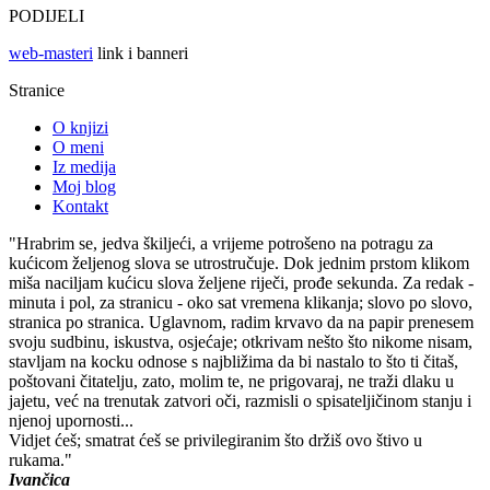
PODIJELI
web-masteri
link i banneri
Stranice
O knjizi
O meni
Iz medija
Moj blog
Kontakt
"Hrabrim se, jedva škiljeći, a vrijeme potrošeno na potragu za
kućicom željenog slova se utrostručuje. Dok jednim prstom klikom
miša naciljam kućicu slova željene riječi, prođe sekunda. Za redak -
minuta i pol, za stranicu - oko sat vremena klikanja; slovo po slovo,
stranica po stranica. Uglavnom, radim krvavo da na papir prenesem
svoju sudbinu, iskustva, osjećaje; otkrivam nešto što nikome nisam,
stavljam na kocku odnose s najbližima da bi nastalo to što ti čitaš,
poštovani čitatelju, zato, molim te, ne prigovaraj, ne traži dlaku u
jajetu, već na trenutak zatvori oči, razmisli o spisateljičinom stanju i
njenoj upornosti...
Vidjet ćeš; smatrat ćeš se privilegiranim što držiš ovo štivo u
rukama."
Ivančica