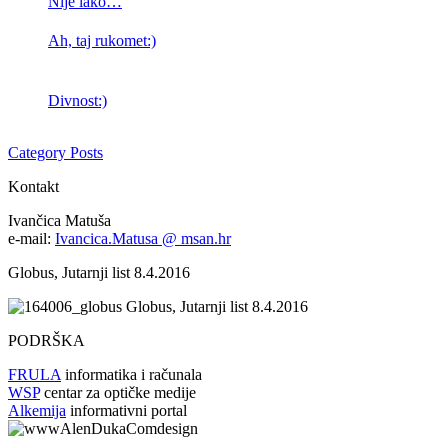
Nije lako…
Ah, taj rukomet:)
Divnost:)
Category Posts
Kontakt
Ivančica Matuša
e-mail:
Ivancica.Matusa @ msan.hr
Globus, Jutarnji list 8.4.2016
Globus, Jutarnji list 8.4.2016
PODRŠKA
FRULA
informatika i računala
WSP
centar za optičke medije
Alkemija
informativni portal