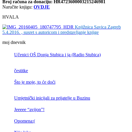
Broj računa
za donaciju: HR4723600003215246981
Naručite knjigu:
OVDJE
HVALA
Knjižnica Savica Zagreb
5.4.2016. , susret s autoricom i predstavljanje knjige
moj dnevnik
Učenici OŠ Donja Stubica i ja (Radio Stubica)
čestitke
Što je moje, to će doći
Umjetnički inicijali za prijatelje u Buzinu
Jeeeee “avijon”!
Opomena:(