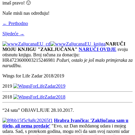
imaš pravo! 🙂
Naše misli nas određuju!
← Prethodno
Sljedeće →
NARUČI
MOJU KNJIGU "ZAKLJUČANA"
NARUČI OVDJE
svoju
otisnutu knjigu. Broj računa za donaciju:
HR4723600003215246981
Požuri, ostalo je još malo primjeraka za
narudžbu.
Wings for Life Zadar 2018/2019
2019
2018
“24 sata” OBJAVLJUJE 28.10.2017.
Hrabra Ivančica: 'Zaključana sam u
tijelu, ali nema predaje'
"Evo, uz Dan moždanog udara i mojeg
udara. Sad, s protekom godina, mogu reći da sam svoj razorni udar