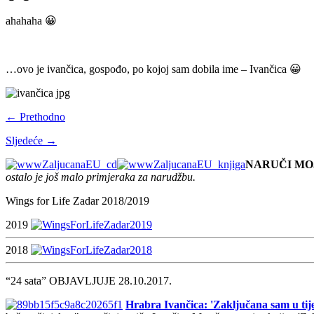
ahahaha 😀
…ovo je ivančica, gospođo, po kojoj sam dobila ime – Ivančica 😀
← Prethodno
Sljedeće →
NARUČI MO
ostalo je još malo primjeraka za narudžbu.
Wings for Life Zadar 2018/2019
2019
2018
“24 sata” OBJAVLJUJE 28.10.2017.
Hrabra Ivančica: 'Zaključana sam u tije