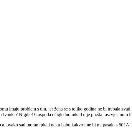
domu imaju problem s tim, jer žena se s toliko godina ne bi trebala zva
u Ivanka? Nigdje! Gospođa očigledno nikad nije prošla rascvjetanom liv
čica, ovako sad moram pitati neku babu kakvo ime bi mi pasalo s 50! 