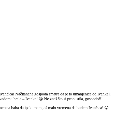
ti Ivančica! Načitanana gospođa smatra da je to umanjenica od Ivanka?!
adom i brala – Ivanke! 😀 Ne znaš što si propustila, gospođo!!!
Al ne zna baba da ipak imam još malo vremena da budem Ivančica! 😀