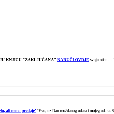
JU KNJIGU "ZAKLJUČANA"
NARUČI OVDJE
svoju otisnutu
lu, ali nema predaje'
"Evo, uz Dan moždanog udara i mojeg udara. Sad