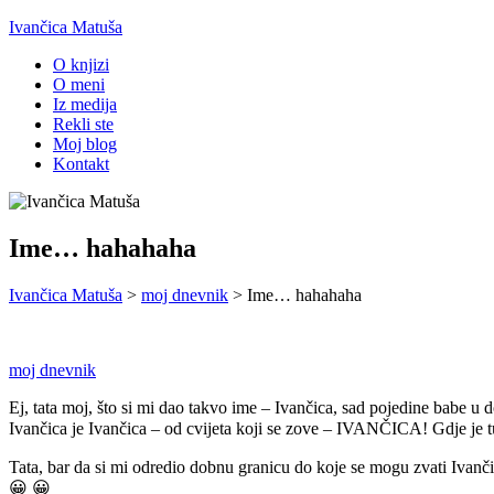
Ivančica Matuša
O knjizi
O meni
Iz medija
Rekli ste
Moj blog
Kontakt
Ime… hahahaha
Ivančica Matuša
>
moj dnevnik
>
Ime… hahahaha
moj dnevnik
Ej, tata moj, što si mi dao takvo ime – Ivančica, sad pojedine babe u 
Ivančica je Ivančica – od cvijeta koji se zove – IVANČICA! Gdje je t
Tata, bar da si mi odredio dobnu granicu do koje se mogu zvati Ivan
😀 😀