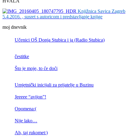
HVALA
Knjižnica Savica Zagreb
5.4.2016. , susret s autoricom i predstavljanje knjige
moj dnevnik
Učenici OŠ Donja Stubica i ja (Radio Stubica)
čestitke
Što je moje, to će doći
Umjetnički inicijali za prijatelje u Buzinu
Jeeeee “avijon”!
Opomena:(
Nije lako…
Ah, taj rukomet:)