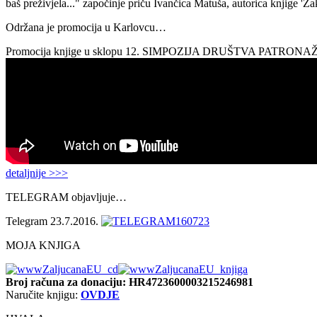
baš preživjela..." započinje priču Ivančica Matuša, autorica knjige 'Z
Održana je promocija u Karlovcu…
Promocija knjige u sklopu 12. SIMPOZIJA DRUŠTVA PATRON
detaljnije >>>
TELEGRAM objavljuje…
Telegram 23.7.2016.
MOJA KNJIGA
Broj računa
za donaciju: HR4723600003215246981
Naručite knjigu:
OVDJE