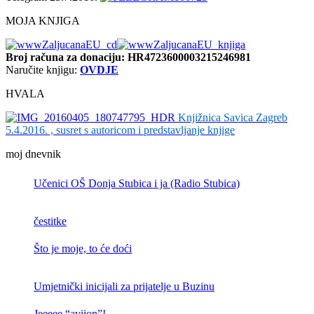
MOJA KNJIGA
Broj računa
za donaciju: HR4723600003215246981
Naručite knjigu:
OVDJE
HVALA
Knjižnica Savica Zagreb
5.4.2016. , susret s autoricom i predstavljanje knjige
moj dnevnik
Učenici OŠ Donja Stubica i ja (Radio Stubica)
čestitke
Što je moje, to će doći
Umjetnički inicijali za prijatelje u Buzinu
Jeeeee “avijon”!