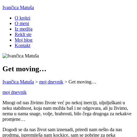
Ivančica Matuša
O knjizi
O meni
Iz medija
Rekli ste
Moj blog
Kontakt
Get moving…
Ivančica Matuša
>
moj dnevnik
>
Get moving…
moj dnevnik
Mnogi od nas živimo živote već po nekoj inerciji, uljuljuškani u
neku stabilnost, koja nam možda baš i ne odgovara, ali ju živimo,
nema u nama snage, volje, hrabrosti, bilo čega drugoga za nekakve
promjene…
Dogodi se da nas život sam iznenadi, priredi nam nešto da nas
prodrma, ispremiješa nam kockice, sam se pobrine za neka