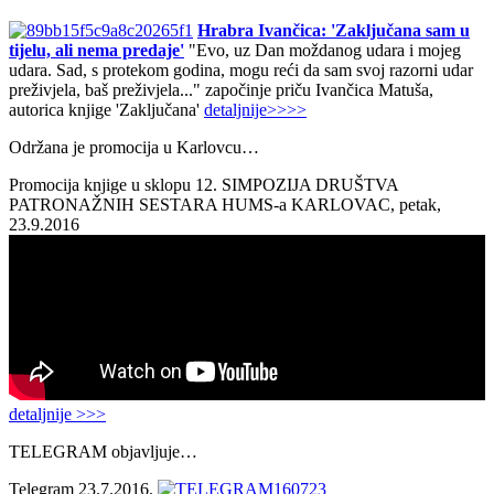
Hrabra Ivančica: 'Zaključana sam u
tijelu, ali nema predaje'
"Evo, uz Dan moždanog udara i mojeg
udara. Sad, s protekom godina, mogu reći da sam svoj razorni udar
preživjela, baš preživjela..." započinje priču Ivančica Matuša,
autorica knjige 'Zaključana'
detaljnije>>>>
Održana je promocija u Karlovcu…
Promocija knjige u sklopu 12. SIMPOZIJA DRUŠTVA
PATRONAŽNIH SESTARA HUMS-a KARLOVAC, petak,
23.9.2016
detaljnije >>>
TELEGRAM objavljuje…
Telegram 23.7.2016.