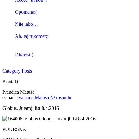
Opomena:(
Nije lako…
Ah, taj rukomet:)
Divnost:)
Category Posts
Kontakt
Ivančica Matuša
e-mail:
Ivancica.Matusa @ msan.hr
Globus, Jutarnji list 8.4.2016
Globus, Jutarnji list 8.4.2016
PODRŠKA