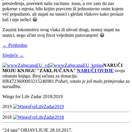
preuređenja, poremeti našu zacrtanu trasu, a sve zato da nas
pokrene s mjesta, bilo kojim pravcem ili jednostavno onim kojem
već pripadamo, ali stajati na stanici i gledati vlakove kako prolaze
baš i nije nešto! 😀
Zauzmi lokomotivu svog vlaka ili uhvati drugi, nemoj stajati na
stanici, nego učini svoj život vrijednim putovanjem! 😀
← Prethodno
Sljedeće →
NARUČI
MOJU KNJIGU "ZAKLJUČANA"
NARUČI OVDJE
svoju
otisnutu knjigu. Broj računa za donaciju:
HR4723600003215246981
Požuri, ostalo je još malo primjeraka za
narudžbu.
Wings for Life Zadar 2018/2019
2019
2018
“24 sata” OBJAVLJUJE 28.10.2017.