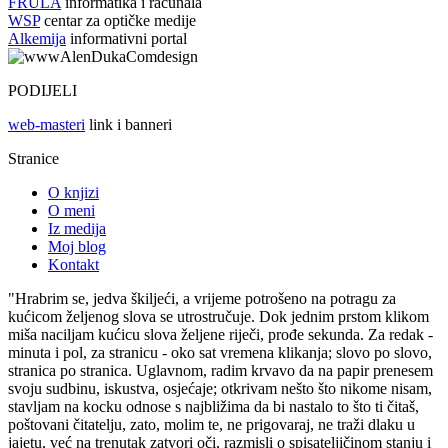
FRULA
informatika i računala
WSP
centar za optičke medije
Alkemija
informativni portal
PODIJELI
web-masteri
link i banneri
Stranice
O knjizi
O meni
Iz medija
Moj blog
Kontakt
"Hrabrim se, jedva škiljeći, a vrijeme potrošeno na potragu za
kućicom željenog slova se utrostručuje. Dok jednim prstom klikom
miša naciljam kućicu slova željene riječi, prođe sekunda. Za redak -
minuta i pol, za stranicu - oko sat vremena klikanja; slovo po slovo,
stranica po stranica. Uglavnom, radim krvavo da na papir prenesem
svoju sudbinu, iskustva, osjećaje; otkrivam nešto što nikome nisam,
stavljam na kocku odnose s najbližima da bi nastalo to što ti čitaš,
poštovani čitatelju, zato, molim te, ne prigovaraj, ne traži dlaku u
jajetu, već na trenutak zatvori oči, razmisli o spisateljičinom stanju i