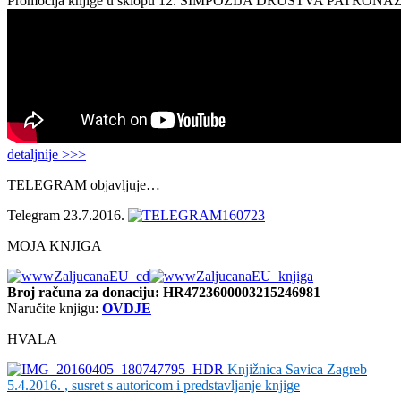
Promocija knjige u sklopu 12. SIMPOZIJA DRUŠTVA PATRON
detaljnije >>>
TELEGRAM objavljuje…
Telegram 23.7.2016.
MOJA KNJIGA
Broj računa
za donaciju: HR4723600003215246981
Naručite knjigu:
OVDJE
HVALA
Knjižnica Savica Zagreb
5.4.2016. , susret s autoricom i predstavljanje knjige