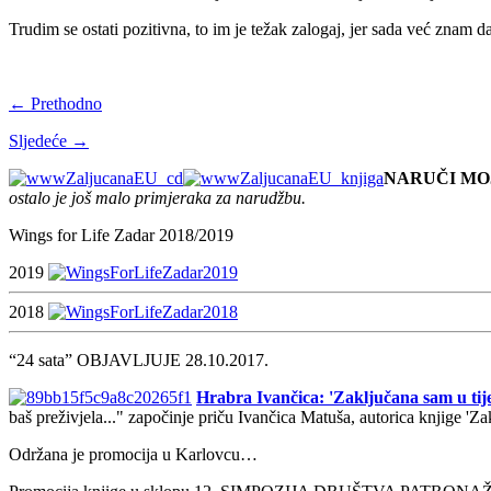
Trudim se ostati pozitivna, to im je težak zalogaj, jer sada već znam 
← Prethodno
Sljedeće →
NARUČI MO
ostalo je još malo primjeraka za narudžbu.
Wings for Life Zadar 2018/2019
2019
2018
“24 sata” OBJAVLJUJE 28.10.2017.
Hrabra Ivančica: 'Zaključana sam u tije
baš preživjela..." započinje priču Ivančica Matuša, autorica knjige 'Z
Održana je promocija u Karlovcu…