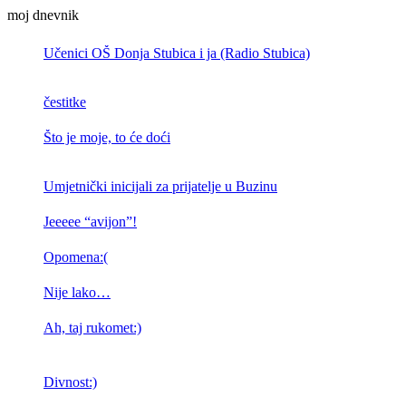
moj dnevnik
Učenici OŠ Donja Stubica i ja (Radio Stubica)
čestitke
Što je moje, to će doći
Umjetnički inicijali za prijatelje u Buzinu
Jeeeee “avijon”!
Opomena:(
Nije lako…
Ah, taj rukomet:)
Divnost:)