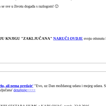
da se sve u životu događa s razlogom! 🙂
JU KNJIGU "ZAKLJUČANA"
NARUČI OVDJE
svoju otisnutu
lu, ali nema predaje'
"Evo, uz Dan moždanog udara i mojeg udara. Sad
aključana'
detaljnije>>>>