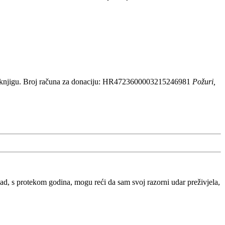
 knjigu. Broj računa za donaciju: HR4723600003215246981
Požuri,
, s protekom godina, mogu reći da sam svoj razorni udar preživjela,