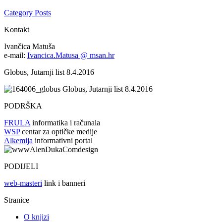
Category Posts
Kontakt
Ivančica Matuša
e-mail:
Ivancica.Matusa @ msan.hr
Globus, Jutarnji list 8.4.2016
Globus, Jutarnji list 8.4.2016
PODRŠKA
FRULA
informatika i računala
WSP
centar za optičke medije
Alkemija
informativni portal
PODIJELI
web-masteri
link i banneri
Stranice
O knjizi