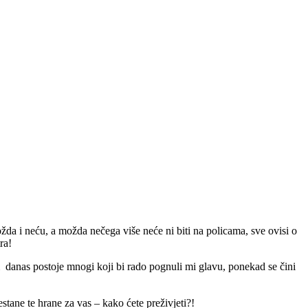
ožda i neću, a možda nečega više neće ni biti na policama, sve ovisi o
ra!
 danas postoje mnogi koji bi rado pognuli mi glavu, ponekad se čini
estane te hrane za vas – kako ćete preživjeti?!