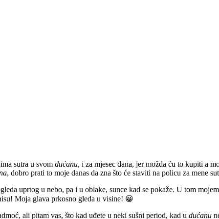
 ima sutra u svom
dućanu
, i za mjesec dana, jer možda ću to kupiti a m
na
, dobro prati to moje danas da zna što će staviti na policu za mene sut
pogleda uprtog u nebo, pa i u oblake, sunce kad se pokaže. U tom mojem
– nisu! Moja glava prkosno gleda u visine! 😀
dmoć, ali pitam vas, što kad uđete u neki sušni period, kad u
dućanu
n