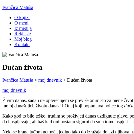
Ivančica Matuša
O knjizi
O meni
Iz medija
Rekli ste
Moj blog
Kontakt
Dućan života
Ivančica Matuša
>
moj dnevnik
>
Dućan života
moj dnevnik
Živim danas, sada i ne opterećujem se previše onim što za mene život
mojoj današnjici, životu danas! I Onaj koji popunjava police tog
duća
Kako god to bilo teško, trudim se proživjeti danas uzdignute glave, 
da i uspijevaju, ali baš kad oni postanu sigurni da su u tome uspjeli 
Neki se hrane tuđom nemoći, jedino tako do izražaja dolazi njihova na