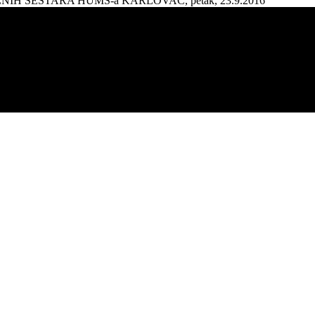
AŽNIH SESTARA HUMS-a KARLOVAC, petak, 23.9.2016