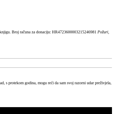
 knjigu. Broj računa za donaciju: HR4723600003215246981
Požuri,
, s protekom godina, mogu reći da sam svoj razorni udar preživjela,