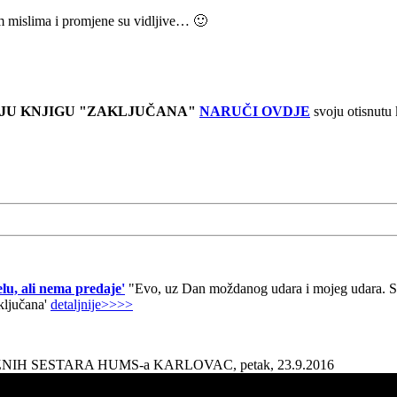
im mislima i promjene su vidljive… 🙂
JU KNJIGU "ZAKLJUČANA"
NARUČI OVDJE
svoju otisnutu
lu, ali nema predaje'
"Evo, uz Dan moždanog udara i mojeg udara. Sad
aključana'
detaljnije>>>>
AŽNIH SESTARA HUMS-a KARLOVAC, petak, 23.9.2016