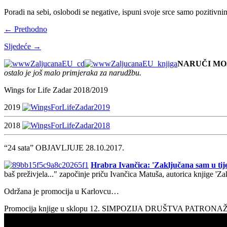
Poradi na sebi, oslobodi se negative, ispuni svoje srce samo pozitivn
← Prethodno
Sljedeće →
NARUČI MO
ostalo je još malo primjeraka za narudžbu.
Wings for Life Zadar 2018/2019
2019
2018
“24 sata” OBJAVLJUJE 28.10.2017.
Hrabra Ivančica: 'Zaključana sam u tije
baš preživjela..." započinje priču Ivančica Matuša, autorica knjige 'Z
Održana je promocija u Karlovcu…
Promocija knjige u sklopu 12. SIMPOZIJA DRUŠTVA PATRON