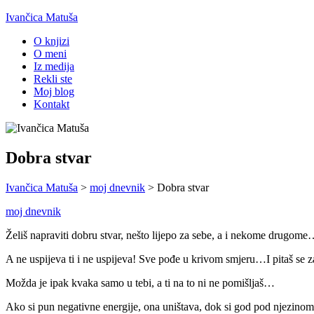
Ivančica Matuša
O knjizi
O meni
Iz medija
Rekli ste
Moj blog
Kontakt
Dobra stvar
Ivančica Matuša
>
moj dnevnik
>
Dobra stvar
moj dnevnik
Želiš napraviti dobru stvar, nešto lijepo za sebe, a i nekome drugom
A ne uspijeva ti i ne uspijeva! Sve pođe u krivom smjeru…I pitaš se z
Možda je ipak kvaka samo u tebi, a ti na to ni ne pomišljaš…
Ako si pun negativne energije, ona uništava, dok si god pod njezinom