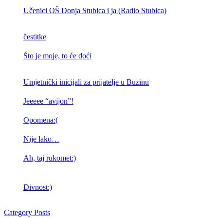
Učenici OŠ Donja Stubica i ja (Radio Stubica)
čestitke
Što je moje, to će doći
Umjetnički inicijali za prijatelje u Buzinu
Jeeeee “avijon”!
Opomena:(
Nije lako…
Ah, taj rukomet:)
Divnost:)
Category Posts