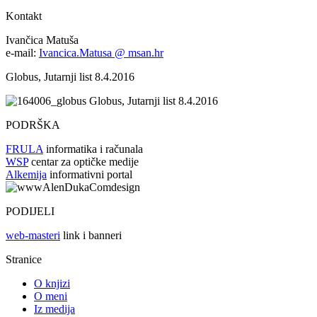
Kontakt
Ivančica Matuša
e-mail:
Ivancica.Matusa @ msan.hr
Globus, Jutarnji list 8.4.2016
Globus, Jutarnji list 8.4.2016
PODRŠKA
FRULA
informatika i računala
WSP
centar za optičke medije
Alkemija
informativni portal
PODIJELI
web-masteri
link i banneri
Stranice
O knjizi
O meni
Iz medija