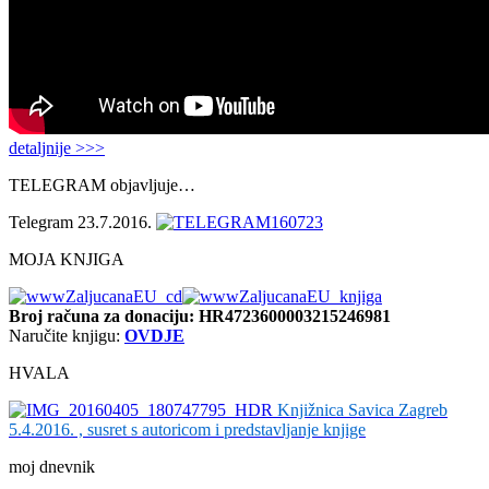
detaljnije >>>
TELEGRAM objavljuje…
Telegram 23.7.2016.
MOJA KNJIGA
Broj računa
za donaciju: HR4723600003215246981
Naručite knjigu:
OVDJE
HVALA
Knjižnica Savica Zagreb
5.4.2016. , susret s autoricom i predstavljanje knjige
moj dnevnik