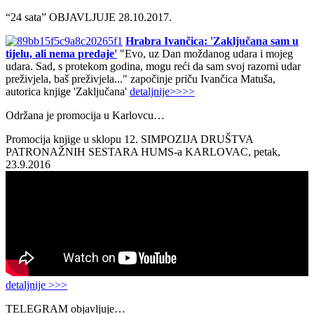
“24 sata” OBJAVLJUJE 28.10.2017.
Hrabra Ivančica: 'Zaključana sam u
tijelu, ali nema predaje'
"Evo, uz Dan moždanog udara i mojeg
udara. Sad, s protekom godina, mogu reći da sam svoj razorni udar
preživjela, baš preživjela..." započinje priču Ivančica Matuša,
autorica knjige 'Zaključana'
detaljnije>>>>
Održana je promocija u Karlovcu…
Promocija knjige u sklopu 12. SIMPOZIJA DRUŠTVA
PATRONAŽNIH SESTARA HUMS-a KARLOVAC, petak,
23.9.2016
detaljnije >>>
TELEGRAM objavljuje…