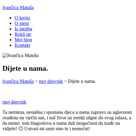
Ivančica Matuša
O knjizi
O meni
Iz medija
Rekli ste
Moj blog
Kontakt
Dijete u nama.
Ivančica Matuša
>
moj dnevnik
>
Dijete u nama.
moj dnevnik
Ta nemirna, nestašna i spontana djeca u nama zapravo su uglavnom
osuđena na vječni san, i naš život na zemlji stigne do svog zalaza, a
da nismo tom blagoslovu u nama dali mogućnost da izađe na
vidjelo! 🙂 Ustvari mi sami smo tu i nemoćni!