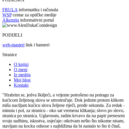
FRULA
informatika i računala
WSP
centar za optičke medije
Alkemija
informativni portal
PODIJELI
web-masteri
link i banneri
Stranice
O knjizi
O meni
Iz medija
Moj blog
Kontakt
"Hrabrim se, jedva škiljeći, a vrijeme potrošeno na potragu za
kućicom željenog slova se utrostručuje. Dok jednim prstom klikom
miša naciljam kućicu slova željene riječi, prođe sekunda. Za redak -
minuta i pol, za stranicu - oko sat vremena klikanja; slovo po slovo,
stranica po stranica. Uglavnom, radim krvavo da na papir prenesem
svoju sudbinu, iskustva, osjećaje; otkrivam nešto što nikome nisam,
stavljam na kocku odnose s najbližima da bi nastalo to što ti čitaš,