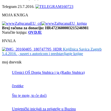
Telegram 23.7.2016.
MOJA KNJIGA
Broj računa
za donaciju: HR4723600003215246981
Naručite knjigu:
OVDJE
HVALA
Knjižnica Savica Zagreb
5.4.2016. , susret s autoricom i predstavljanje knjige
moj dnevnik
Učenici OŠ Donja Stubica i ja (Radio Stubica)
čestitke
Što je moje, to će doći
Umjetnički inicijali za prijatelje u Buzinu