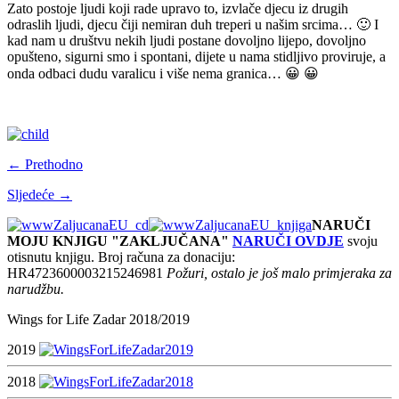
Zato postoje ljudi koji rade upravo to, izvlače djecu iz drugih
odraslih ljudi, djecu čiji nemiran duh treperi u našim srcima… 🙂 I
kad nam u društvu nekih ljudi postane dovoljno lijepo, dovoljno
opušteno, sigurni smo i spontani, dijete u nama stidljivo proviruje, a
onda odbaci dudu varalicu i više nema granica… 😀 😀
← Prethodno
Sljedeće →
NARUČI
MOJU KNJIGU "ZAKLJUČANA"
NARUČI OVDJE
svoju
otisnutu knjigu. Broj računa za donaciju:
HR4723600003215246981
Požuri, ostalo je još malo primjeraka za
narudžbu.
Wings for Life Zadar 2018/2019
2019
2018