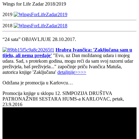
Wings for Life Zadar 2018/2019
2019
2018
“24 sata” OBJAVLJUJE 28.10.2017.
Hrabra Ivančica: 'Zaključana sam u
tijelu, ali nema predaje'
"Evo, uz Dan moždanog udara i mojeg
udara. Sad, s protekom godina, mogu reći da sam svoj razorni udar
preživjela, baš preživjela..." započinje priču Ivančica Matuša,
autorica knjige 'Zaključana'
detaljnije>>>>
Održana je promocija u Karlovcu…
Promocija knjige u sklopu 12. SIMPOZIJA DRUŠTVA
PATRONAŽNIH SESTARA HUMS-a KARLOVAC, petak,
23.9.2016