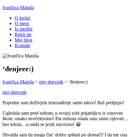
Ivančica Matuša
O knjizi
O meni
Iz medija
Rekli ste
Moj blog
Kontakt
‘đenjeee:)
Ivančica Matuša
>
moj dnevnik
>
‘đenjeee:)
moj dnevnik
Popodne sam doživjela iznenađenje samo takvo! Baš prelijepo!
Ugledala sam pred sobom, u svojoj sobi prijateljicu iz osnovne
škole..onako neočekivano! Par minuta ostala sam samo zijevati…
bez teksta…a onda se jezik razvezao! 😀
Shvatila sam da mogu čist’ dobro
spikati po domači!
I da me ona