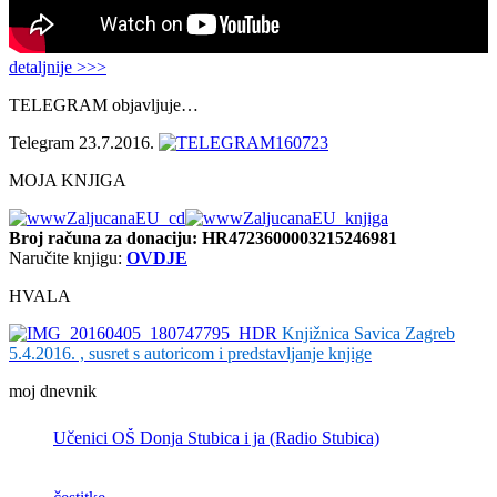
detaljnije >>>
TELEGRAM objavljuje…
Telegram 23.7.2016.
MOJA KNJIGA
Broj računa
za donaciju: HR4723600003215246981
Naručite knjigu:
OVDJE
HVALA
Knjižnica Savica Zagreb
5.4.2016. , susret s autoricom i predstavljanje knjige
moj dnevnik
Učenici OŠ Donja Stubica i ja (Radio Stubica)