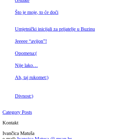
čestitke
Što je moje, to će doći
Umjetnički inicijali za prijatelje u Buzinu
Jeeeee “avijon”!
Opomena:(
Nije lako…
Ah, taj rukomet:)
Divnost:)
Category Posts
Kontakt
Ivančica Matuša
e-mail:
Ivancica.Matusa @ msan.hr