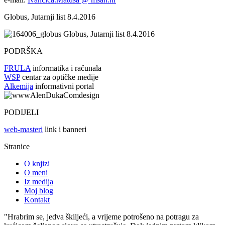
Globus, Jutarnji list 8.4.2016
Globus, Jutarnji list 8.4.2016
PODRŠKA
FRULA
informatika i računala
WSP
centar za optičke medije
Alkemija
informativni portal
PODIJELI
web-masteri
link i banneri
Stranice
O knjizi
O meni
Iz medija
Moj blog
Kontakt
"Hrabrim se, jedva škiljeći, a vrijeme potrošeno na potragu za