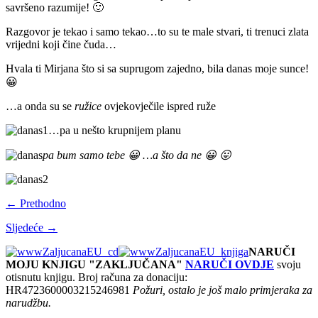
savršeno razumije! 🙂
Razgovor je tekao i samo tekao…to su te male stvari, ti trenuci zlata
vrijedni koji čine čuda…
Hvala ti Mirjana što si sa suprugom zajedno, bila danas moje sunce!
😀
…a onda su se
ružice
ovjekovječile ispred ruže
…pa u nešto krupnijem planu
pa bum samo tebe 😀 …a što da ne 😀 😛
← Prethodno
Sljedeće →
NARUČI
MOJU KNJIGU "ZAKLJUČANA"
NARUČI OVDJE
svoju
otisnutu knjigu. Broj računa za donaciju:
HR4723600003215246981
Požuri, ostalo je još malo primjeraka za
narudžbu.