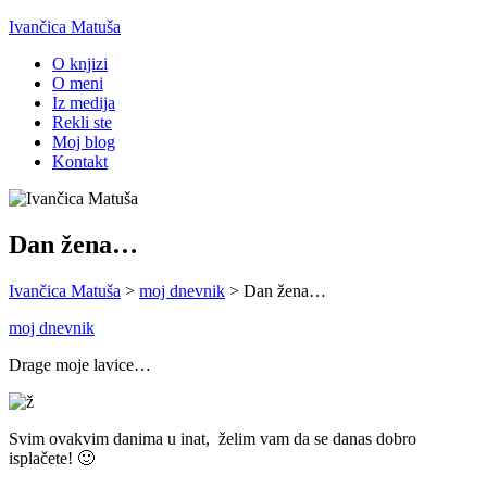
Ivančica Matuša
O knjizi
O meni
Iz medija
Rekli ste
Moj blog
Kontakt
Dan žena…
Ivančica Matuša
>
moj dnevnik
>
Dan žena…
moj dnevnik
Drage moje lavice…
Svim ovakvim danima u inat, želim vam da se danas dobro
isplačete! 🙂