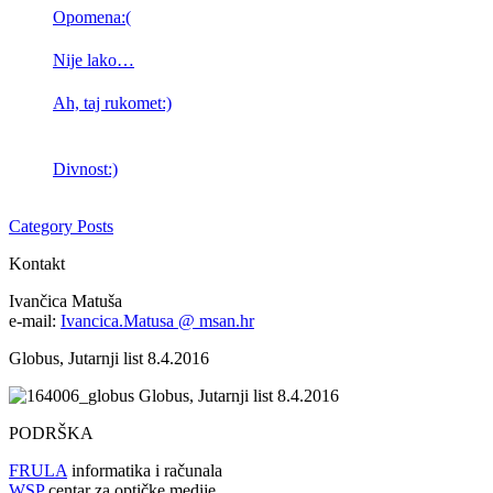
Opomena:(
Nije lako…
Ah, taj rukomet:)
Divnost:)
Category Posts
Kontakt
Ivančica Matuša
e-mail:
Ivancica.Matusa @ msan.hr
Globus, Jutarnji list 8.4.2016
Globus, Jutarnji list 8.4.2016
PODRŠKA
FRULA
informatika i računala
WSP
centar za optičke medije