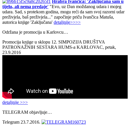
Hrabra Ivančica: 'Zaključana sam u
tijelu, ali nema predaje'
"Evo, uz Dan moždanog udara i mojeg
udara. Sad, s protekom godina, mogu reći da sam svoj razorni udar
preživjela, baš preživjela..." započinje priču Ivančica Matuša,
autorica knjige 'Zaključana'
detaljnije>>>>
Održana je promocija u Karlovcu…
Promocija knjige u sklopu 12. SIMPOZIJA DRUŠTVA
PATRONAŽNIH SESTARA HUMS-a KARLOVAC, petak,
23.9.2016
detaljnije >>>
TELEGRAM objavljuje…
Telegram 23.7.2016.