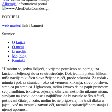
Alkemija
informativni portal
PODIJELI
web-masteri
link i banneri
Stranice
O knjizi
O meni
Iz medija
Moj blog
Kontakt
"Hrabrim se, jedva škiljeći, a vrijeme potrošeno na potragu za
kućicom željenog slova se utrostručuje. Dok jednim prstom klikom
miša naciljam kućicu slova željene riječi, prođe sekunda. Za redak -
minuta i pol, za stranicu - oko sat vremena klikanja; slovo po slovo,
stranica po stranica. Uglavnom, radim krvavo da na papir prenesem
svoju sudbinu, iskustva, osjećaje; otkrivam nešto što nikome nisam,
stavljam na kocku odnose s najbližima da bi nastalo to što ti čitaš,
poštovani čitatelju, zato, molim te, ne prigovaraj, ne traži dlaku u
jajetu, već na trenutak zatvori oči, razmisli o spisateljičinom stanju i
njenoj upornosti...