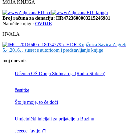
MOJA KNJIGA
Broj računa
za donaciju: HR4723600003215246981
Naručite knjigu:
OVDJE
HVALA
Knjižnica Savica Zagreb
5.4.2016. , susret s autoricom i predstavljanje knjige
moj dnevnik
Učenici OŠ Donja Stubica i ja (Radio Stubica)
čestitke
Što je moje, to će doći
Umjetnički inicijali za prijatelje u Buzinu
Jeeeee “avijon”!