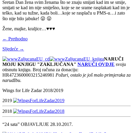
Sretan Dan žena svim ženama što se znaju smijati kad im se smije,
smijati se kad im nije smiješno, koje se ne srame rasplakati kad im je
teško, kad su tužne, kada boli…koje se rasplaču u PMS-u…i zato
što nije bilo jabuke! 😛 😛
Žene, majke, kraljice…♥♥♥
← Prethodno
Sljedeće →
NARUČI
MOJU KNJIGU "ZAKLJUČANA"
NARUČI OVDJE
svoju
otisnutu knjigu. Broj računa za donaciju:
HR4723600003215246981
Požuri, ostalo je još malo primjeraka za
narudžbu.
Wings for Life Zadar 2018/2019
2019
2018
“24 sata” OBJAVLJUJE 28.10.2017.