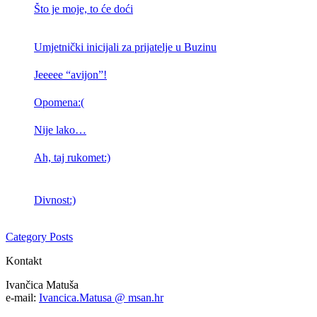
Što je moje, to će doći
Umjetnički inicijali za prijatelje u Buzinu
Jeeeee “avijon”!
Opomena:(
Nije lako…
Ah, taj rukomet:)
Divnost:)
Category Posts
Kontakt
Ivančica Matuša
e-mail:
Ivancica.Matusa @ msan.hr