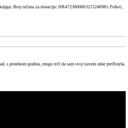
 knjigu. Broj računa za donaciju: HR4723600003215246981
Požuri,
, s protekom godina, mogu reći da sam svoj razorni udar preživjela,