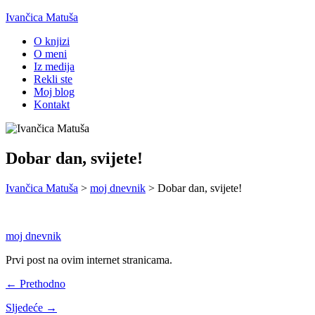
Ivančica Matuša
O knjizi
O meni
Iz medija
Rekli ste
Moj blog
Kontakt
Dobar dan, svijete!
Ivančica Matuša
>
moj dnevnik
>
Dobar dan, svijete!
moj dnevnik
Prvi post na ovim internet stranicama.
← Prethodno
Sljedeće →