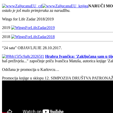
NARUČI MO
ostalo je još malo primjeraka za narudžbu.
Wings for Life Zadar 2018/2019
2019
2018
“24 sata” OBJAVLJUJE 28.10.2017.
Hrabra Ivančica: 'Zaključana sam u tije
baš preživjela..." započinje priču Ivančica Matuša, autorica knjige 'Z
Održana je promocija u Karlovcu…
Promocija knjige u sklopu 12. SIMPOZIJA DRUŠTVA PATRON