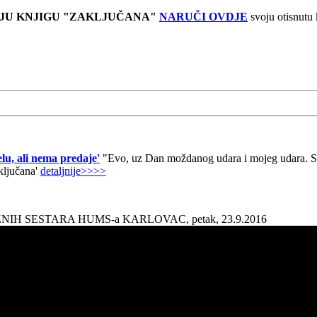
JU KNJIGU "ZAKLJUČANA"
NARUČI OVDJE
svoju otisnutu
lu, ali nema predaje'
"Evo, uz Dan moždanog udara i mojeg udara. Sad
aključana'
detaljnije>>>>
AŽNIH SESTARA HUMS-a KARLOVAC, petak, 23.9.2016