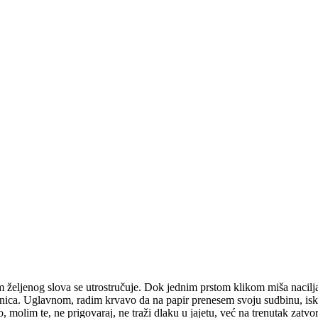
m željenog slova se utrostručuje. Dok jednim prstom klikom miša nacilja
tranica. Uglavnom, radim krvavo da na papir prenesem svoju sudbinu, is
to, molim te, ne prigovaraj, ne traži dlaku u jajetu, već na trenutak zatvor