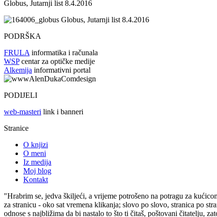
Globus, Jutarnji list 8.4.2016
Globus, Jutarnji list 8.4.2016
PODRŠKA
FRULA
informatika i računala
WSP
centar za optičke medije
Alkemija
informativni portal
PODIJELI
web-masteri
link i banneri
Stranice
O knjizi
O meni
Iz medija
Moj blog
Kontakt
"Hrabrim se, jedva škiljeći, a vrijeme potrošeno na potragu za kućico
za stranicu - oko sat vremena klikanja; slovo po slovo, stranica po s
odnose s najbližima da bi nastalo to što ti čitaš, poštovani čitatelju, za