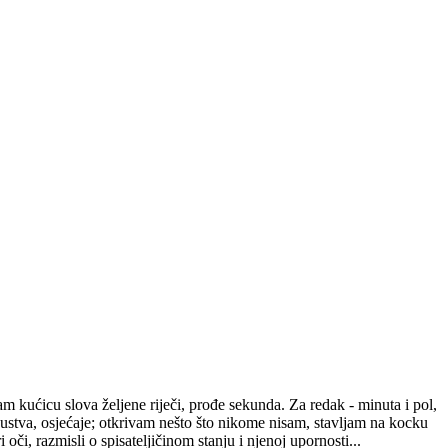
m kućicu slova željene riječi, prođe sekunda. Za redak - minuta i pol,
kustva, osjećaje; otkrivam nešto što nikome nisam, stavljam na kocku
i oči, razmisli o spisateljičinom stanju i njenoj upornosti...