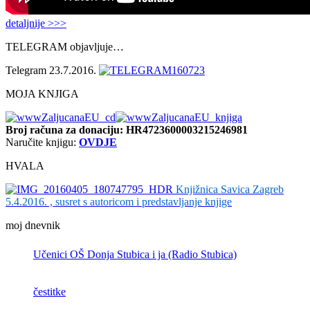
detaljnije >>>
TELEGRAM objavljuje…
Telegram 23.7.2016.
MOJA KNJIGA
Broj računa
za donaciju: HR4723600003215246981
Naručite knjigu:
OVDJE
HVALA
Knjižnica Savica Zagreb
5.4.2016. , susret s autoricom i predstavljanje knjige
moj dnevnik
Učenici OŠ Donja Stubica i ja (Radio Stubica)
čestitke