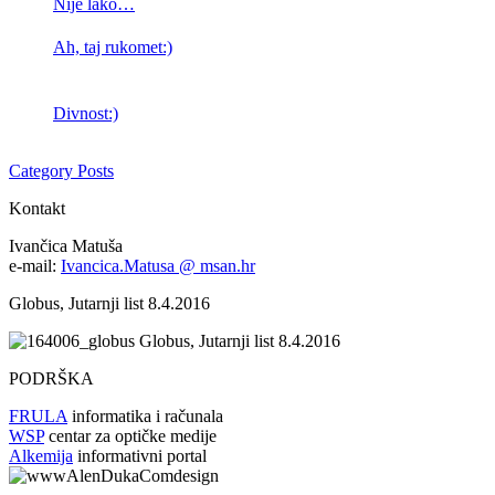
Nije lako…
Ah, taj rukomet:)
Divnost:)
Category Posts
Kontakt
Ivančica Matuša
e-mail:
Ivancica.Matusa @ msan.hr
Globus, Jutarnji list 8.4.2016
Globus, Jutarnji list 8.4.2016
PODRŠKA
FRULA
informatika i računala
WSP
centar za optičke medije
Alkemija
informativni portal