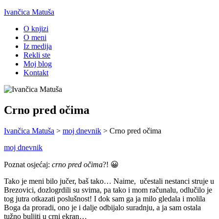
Ivančica Matuša
O knjizi
O meni
Iz medija
Rekli ste
Moj blog
Kontakt
Crno pred očima
Ivančica Matuša
>
moj dnevnik
>
Crno pred očima
moj dnevnik
Poznat osjećaj:
crno pred očima
?! 😀
Tako je meni bilo jučer, baš tako… Naime, učestali nestanci struje u
Brezovici, dozlogrdili su svima, pa tako i mom računalu, odlučilo je
tog jutra otkazati poslušnost! I dok sam ga ja milo gledala i molila
Boga da proradi, ono je i dalje odbijalo suradnju, a ja sam ostala
tužno buljiti u crni ekran…