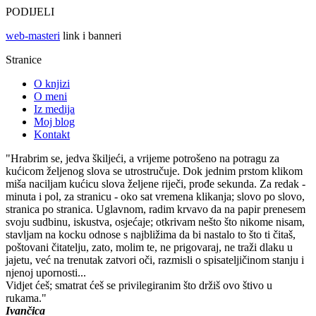
PODIJELI
web-masteri
link i banneri
Stranice
O knjizi
O meni
Iz medija
Moj blog
Kontakt
"Hrabrim se, jedva škiljeći, a vrijeme potrošeno na potragu za
kućicom željenog slova se utrostručuje. Dok jednim prstom klikom
miša naciljam kućicu slova željene riječi, prođe sekunda. Za redak -
minuta i pol, za stranicu - oko sat vremena klikanja; slovo po slovo,
stranica po stranica. Uglavnom, radim krvavo da na papir prenesem
svoju sudbinu, iskustva, osjećaje; otkrivam nešto što nikome nisam,
stavljam na kocku odnose s najbližima da bi nastalo to što ti čitaš,
poštovani čitatelju, zato, molim te, ne prigovaraj, ne traži dlaku u
jajetu, već na trenutak zatvori oči, razmisli o spisateljičinom stanju i
njenoj upornosti...
Vidjet ćeš; smatrat ćeš se privilegiranim što držiš ovo štivo u
rukama."
Ivančica