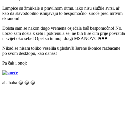
Lampice su žmirkale u pravilnom ritmu, iako nisu služile svrsi, al’
kao da slavodobitno ismijavaju to bespomoćno siroče pred mrtvim
ekranom!
Doista sam se nakon dugo vremena osjećala baš bespomoćno! No,
ubrzo sam došla k sebi i pokrenula se, ne bih li se čim prije povratila
u svijet oko sebe! Opet su tu moji dragi MSANOVCI♥♥♥
Nikad se nisam toliko veselila ugledavši šarene ikonice razbacane
po svom desktopu, kao danas!
Pa čak i onoj:
ahahaha 😀 😀 😀