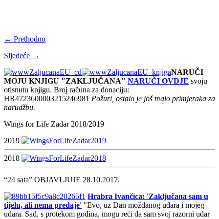
← Prethodno
Sljedeće →
NARUČI
MOJU KNJIGU "ZAKLJUČANA"
NARUČI OVDJE
svoju
otisnutu knjigu. Broj računa za donaciju:
HR4723600003215246981
Požuri, ostalo je još malo primjeraka za
narudžbu.
Wings for Life Zadar 2018/2019
2019
2018
“24 sata” OBJAVLJUJE 28.10.2017.
Hrabra Ivančica: 'Zaključana sam u
tijelu, ali nema predaje'
"Evo, uz Dan moždanog udara i mojeg
udara. Sad, s protekom godina, mogu reći da sam svoj razorni udar