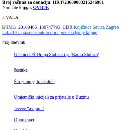
Broj računa
za donaciju: HR4723600003215246981
Naručite knjigu:
OVDJE
HVALA
Knjižnica Savica Zagreb
5.4.2016. , susret s autoricom i predstavljanje knjige
moj dnevnik
Učenici OŠ Donja Stubica i ja (Radio Stubica)
čestitke
Što je moje, to će doći
Umjetnički inicijali za prijatelje u Buzinu
Jeeeee “avijon”!
Opomena:(