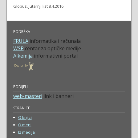
Globus, Jutarnji list 8.4.2016
PODRŠKA
FRULA
informatika i računala
WSP
centar za optičke medije
Alkemija
informativni portal
PODIJELI
web-masteri
link i banneri
STRANICE
O knjizi
O meni
Iz medija