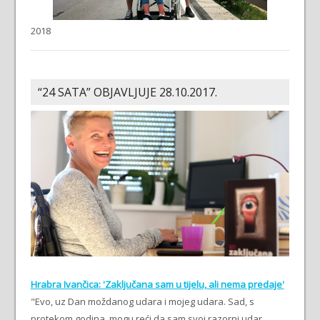
2018
“24 SATA” OBJAVLJUJE 28.10.2017.
Hrabra Ivančica: 'Zaključana sam u tijelu, ali nema predaje'
"Evo, uz Dan moždanog udara i mojeg udara. Sad, s
protekom godina, mogu reći da sam svoj razorni udar