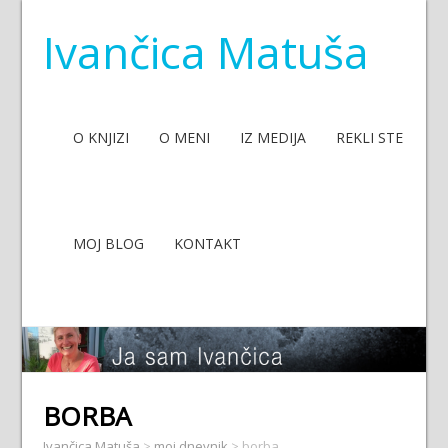
Ivančica Matuša
O KNJIZI
O MENI
IZ MEDIJA
REKLI STE
MOJ BLOG
KONTAKT
BORBA
Ivančica Matuša
>
moj dnevnik
>
borba