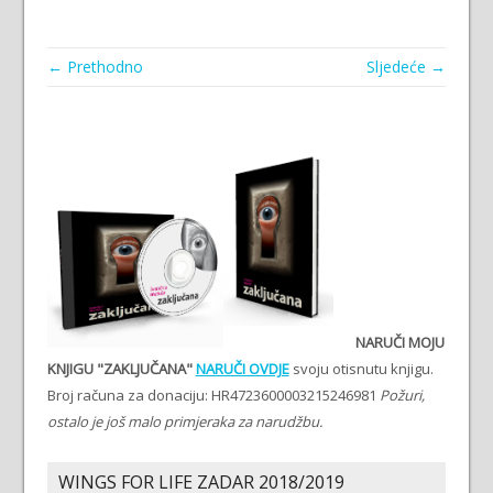
← Prethodno
Sljedeće →
NARUČI MOJU
KNJIGU "ZAKLJUČANA"
NARUČI OVDJE
svoju otisnutu knjigu.
Broj računa za donaciju: HR4723600003215246981
Požuri,
ostalo je još malo primjeraka za narudžbu.
WINGS FOR LIFE ZADAR 2018/2019