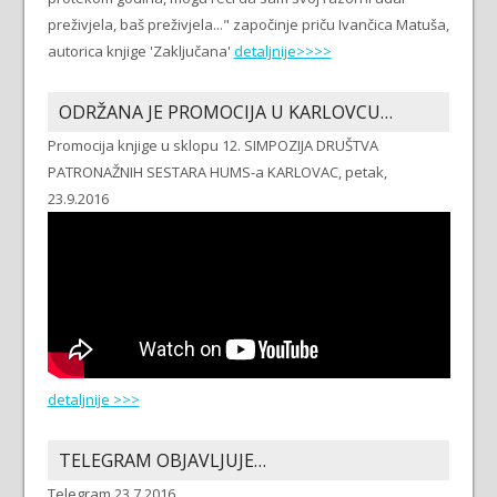
preživjela, baš preživjela..." započinje priču Ivančica Matuša,
autorica knjige 'Zaključana'
detaljnije>>>>
ODRŽANA JE PROMOCIJA U KARLOVCU…
Promocija knjige u sklopu 12. SIMPOZIJA DRUŠTVA
PATRONAŽNIH SESTARA HUMS-a KARLOVAC, petak,
23.9.2016
detaljnije >>>
TELEGRAM OBJAVLJUJE…
Telegram 23.7.2016.