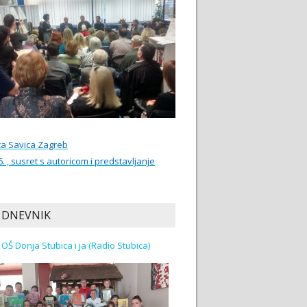
ca Savica Zagreb
6. , susret s autoricom i predstavljanje
 DNEVNIK
Učenici OŠ Donja Stubica i ja (Radio Stubica)