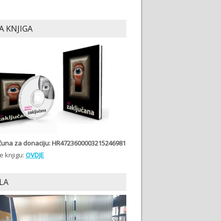
A KNJIGA
ačuna
za donaciju: HR4723600003215246981
e knjigu:
OVDJE
LA