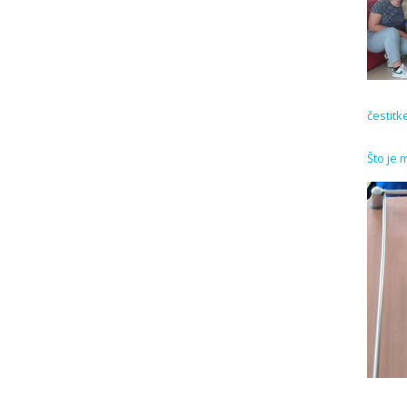
čestitk
Što je 