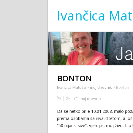
Ivančica Ma
BONTON
Ivančica Matuša
>
moj dnevnik
>
Bonton
moj dnevnik
Da se netko prije 10.01.2008. malo po
prema osobama sa invaliditetom, a još da
“50 nijansi sive”, vjerujte, moj život bio 