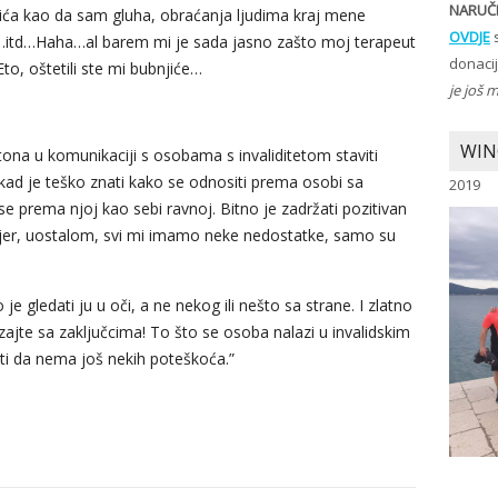
NARUČI
ića kao da sam gluha, obraćanja ljudima kraj mene
OVDJE
s
itd…Haha…al barem mi je sada jasno zašto moj terapeut
donaci
to, oštetili ste mi bubnjiće…
je još 
WIN
ntona u komunikaciji s osobama s invaliditetom staviti
kad je teško znati kako se odnositi prema osobi sa
2019
 se prema njoj kao sebi ravnoj. Bitno je zadržati pozitivan
t, jer, uostalom, svi mi imamo neke nedostatke, samo su
je gledati ju u oči, a ne nekog ili nešto sa strane. I zlatno
brzajte sa zaključcima! To što se osoba nalazi u invalidskim
niti da nema još nekih poteškoća.”