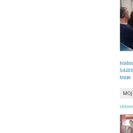
Knjižni
5.4.201
knjige
MOJ