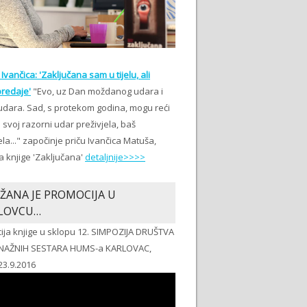
Ivančica: 'Zaključana sam u tijelu, ali
redaje'
"Evo, uz Dan moždanog udara i
udara. Sad, s protekom godina, mogu reći
svoj razorni udar preživjela, baš
ela..." započinje priču Ivančica Matuša,
a knjige 'Zaključana'
detaljnije>>>>
ŽANA JE PROMOCIJA U
LOVCU…
ija knjige u sklopu 12. SIMPOZIJA DRUŠTVA
NAŽNIH SESTARA HUMS-a KARLOVAC,
23.9.2016