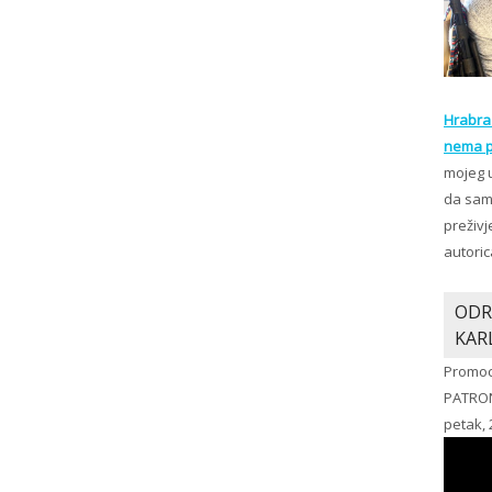
Hrabra 
nema p
mojeg 
da sam 
preživj
autoric
ODR
KAR
Promoc
PATRO
petak, 