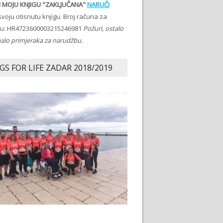
 MOJU KNJIGU "ZAKLJUČANA"
NARUČI
voju otisnutu knjigu. Broj računa za
ju: HR4723600003215246981
Požuri, ostalo
malo primjeraka za narudžbu.
GS FOR LIFE ZADAR 2018/2019