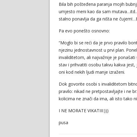
Bila bih pošteđena paranja mojih bubnj
umjesto meni kao da sam mutava…itd…
stalno ponavlja da ga ništa ne čujem!…E
Pa evo ponešto osnovno:
“Moglo bi se reći da je prvo pravilo bo
njezinu jednostavnost u prvi plan. Pone
invaliditetom, ali najvažnije je ponašati
stav i prihvatiti osobu takvu kakva jes
oni kod nekih ljudi manje izraženi.
Dok govorite osobi s invaliditetom bitno 
pravilo: nikad ne pretpostavljajte i ne 
kolicima ne znači da ima, ali isto tako 
I NE MORATE VIKATIII:)))
pusa