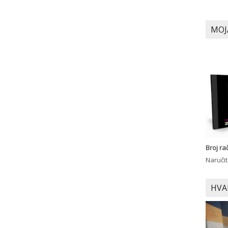
MOJ
Broj r
Naručit
HVA