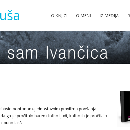
tuša
O KNJIZI
O MENI
IZ MEDIJA
R
zabavio bontonom-jednostavnim pravilima ponšanja
 ga je pročitalo barem toliko ljudi, koliko ih je pročitalo
bi puno lakši!