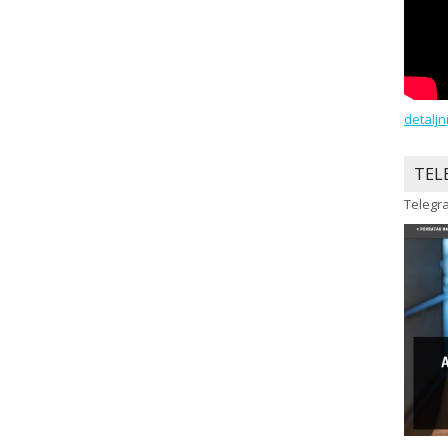
detaljn
TEL
Telegra