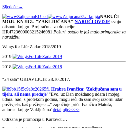
Sljedeće →
NARUČI
MOJU KNJIGU "ZAKLJUČANA"
NARUČI OVDJE
svoju
otisnutu knjigu. Broj računa za donaciju:
HR4723600003215246981
Požuri, ostalo je još malo primjeraka za
narudžbu.
Wings for Life Zadar 2018/2019
2019
2018
“24 sata” OBJAVLJUJE 28.10.2017.
Hrabra Ivančica: 'Zaključana sam u
tijelu, ali nema predaje'
"Evo, uz Dan moždanog udara i mojeg
udara. Sad, s protekom godina, mogu reći da sam svoj razorni udar
preživjela, baš preživjela..." započinje priču Ivančica Matuša,
autorica knjige 'Zaključana'
detaljnije>>>>
Održana je promocija u Karlovcu…