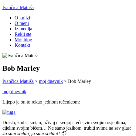
Ivančica Matuša
O knjizi
O meni
Iz medija
Rekli ste
Moj blog
Kontakt
Bob Marley
Ivančica Matuša
>
moj dnevnik
>
Bob Marley
moj dnevnik
Lijepo je on to rekao jednom rečenicom:
Doista, kad si sretan, uživaj u svojoj sreći svim svojim osjetilima,
cijelim svojim bićem… Ne samo jezikom, trubiti svima na sav glas:
Ja sam sretan, ja sam sretan!! 🙂