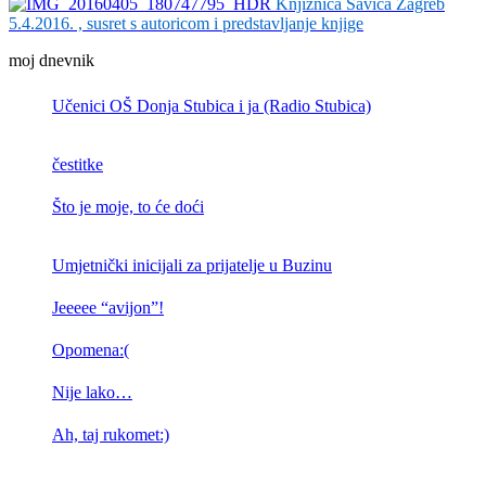
Knjižnica Savica Zagreb
5.4.2016. , susret s autoricom i predstavljanje knjige
moj dnevnik
Učenici OŠ Donja Stubica i ja (Radio Stubica)
čestitke
Što je moje, to će doći
Umjetnički inicijali za prijatelje u Buzinu
Jeeeee “avijon”!
Opomena:(
Nije lako…
Ah, taj rukomet:)