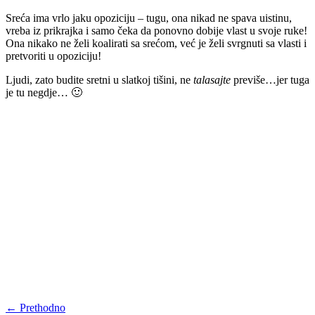
Sreća ima vrlo jaku opoziciju – tugu, ona nikad ne spava uistinu,
vreba iz prikrajka i samo čeka da ponovno dobije vlast u svoje ruke!
Ona nikako ne želi koalirati sa srećom, već je želi svrgnuti sa vlasti i
pretvoriti u opoziciju!
Ljudi, zato budite sretni u slatkoj tišini, ne
talasajte
previše…jer tuga
je tu negdje… 🙂
← Prethodno