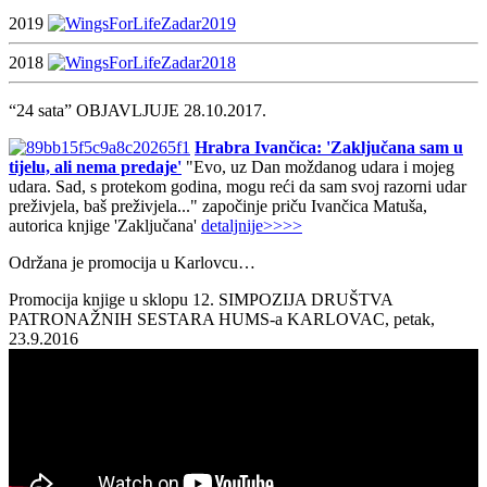
2019
2018
“24 sata” OBJAVLJUJE 28.10.2017.
Hrabra Ivančica: 'Zaključana sam u
tijelu, ali nema predaje'
"Evo, uz Dan moždanog udara i mojeg
udara. Sad, s protekom godina, mogu reći da sam svoj razorni udar
preživjela, baš preživjela..." započinje priču Ivančica Matuša,
autorica knjige 'Zaključana'
detaljnije>>>>
Održana je promocija u Karlovcu…
Promocija knjige u sklopu 12. SIMPOZIJA DRUŠTVA
PATRONAŽNIH SESTARA HUMS-a KARLOVAC, petak,
23.9.2016