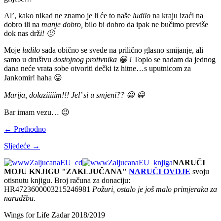
Al’, kako nikad ne znamo je li će to naše
ludilo
na kraju izaći na
dobro ili na
manje dobro,
bilo bi dobro da ipak ne bučimo previše
dok nas drž
i! 🙂
Moje
ludilo
sada obično se svede na prilično glasno smijanje, ali
samo u društvu
dostojnog protivnika 😀 !
Toplo se nadam da jednog
dana neće vrata sobe otvoriti dečki iz hitne…s uputnicom za
Jankomir! haha 😛
Marija, dolaziiiiim!!! Jel’ si u smjeni?? 😀 😀
Bar imam vezu… 😉
← Prethodno
Sljedeće →
NARUČI
MOJU KNJIGU "ZAKLJUČANA"
NARUČI OVDJE
svoju
otisnutu knjigu. Broj računa za donaciju:
HR4723600003215246981
Požuri, ostalo je još malo primjeraka za
narudžbu.
Wings for Life Zadar 2018/2019