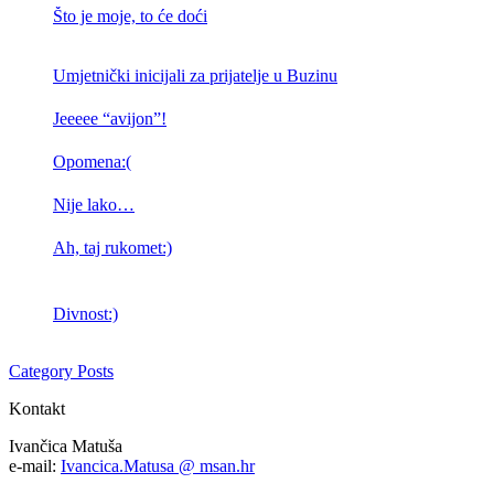
Što je moje, to će doći
Umjetnički inicijali za prijatelje u Buzinu
Jeeeee “avijon”!
Opomena:(
Nije lako…
Ah, taj rukomet:)
Divnost:)
Category Posts
Kontakt
Ivančica Matuša
e-mail:
Ivancica.Matusa @ msan.hr