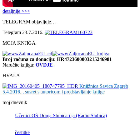
detaljnije >>>
TELEGRAM objavljuje…
Telegram 23.7.2016.
MOJA KNJIGA
Broj računa
za donaciju: HR4723600003215246981
Naručite knjigu:
OVDJE
HVALA
Knjižnica Savica Zagreb
5.4.2016. , susret s autoricom i predstavljanje knjige
moj dnevnik
Učenici OŠ Donja Stubica i ja (Radio Stubica)
čestitke