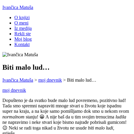
Ivančica Matuša
O knjizi
O meni
Iz medija
Rekli ste
Moj blog
Kontakt
Biti malo lud…
Ivančica Matuša
>
moj dnevnik
>
Biti malo lud…
moj dnevnik
Dopušteno je da svatko bude malo lud povremeno, pozitivno lud!
Tada smo spremni napraviti mnoge stvari u životu koje ispadnu
super na kraju, a na koje samo pomišljamo dok smo u nekom svom
normalnom
stanju! 😀 A nije baš da u tim svojim trenucima
ludila
ne napravimo i neke stvari koje bismo najrađe pobrisali gumicom!
😉 Neki se radi toga nikad u životu ne usude
biti malo ludi,
griješe…