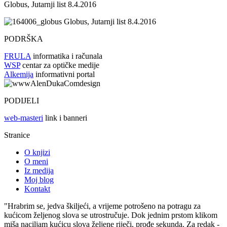
Globus, Jutarnji list 8.4.2016
Globus, Jutarnji list 8.4.2016
PODRŠKA
FRULA
informatika i računala
WSP
centar za optičke medije
Alkemija
informativni portal
PODIJELI
web-masteri
link i banneri
Stranice
O knjizi
O meni
Iz medija
Moj blog
Kontakt
"Hrabrim se, jedva škiljeći, a vrijeme potrošeno na potragu za
kućicom željenog slova se utrostručuje. Dok jednim prstom klikom
miša naciljam kućicu slova željene riječi, prođe sekunda. Za redak -