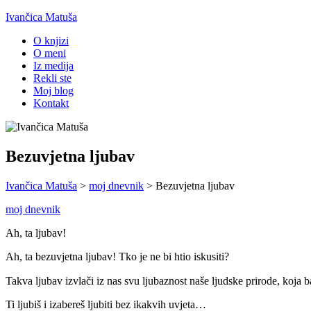
Ivančica Matuša
O knjizi
O meni
Iz medija
Rekli ste
Moj blog
Kontakt
Bezuvjetna ljubav
Ivančica Matuša
>
moj dnevnik
>
Bezuvjetna ljubav
moj dnevnik
Ah, ta ljubav!
Ah, ta bezuvjetna ljubav! Tko je ne bi htio iskusiti?
Takva ljubav izvlači iz nas svu ljubaznost naše ljudske prirode, koja 
Ti ljubiš i izabereš ljubiti bez ikakvih uvjeta…