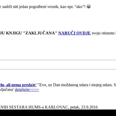
e sadrži niti jedan pogodbeni veznik, kao npr. “ako”! 😀
JU KNJIGU "ZAKLJUČANA"
NARUČI OVDJE
svoju otisnutu
lu, ali nema predaje'
"Evo, uz Dan moždanog udara i mojeg udara. Sad
aključana'
detaljnije>>>>
AŽNIH SESTARA HUMS-a KARLOVAC, petak, 23.9.2016