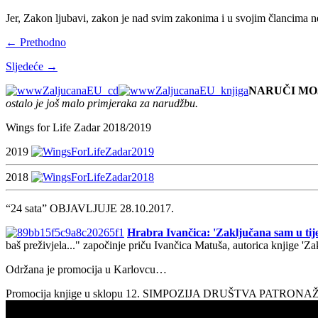
Jer, Zakon ljubavi, zakon je nad svim zakonima i u svojim člancima n
← Prethodno
Sljedeće →
NARUČI MO
ostalo je još malo primjeraka za narudžbu.
Wings for Life Zadar 2018/2019
2019
2018
“24 sata” OBJAVLJUJE 28.10.2017.
Hrabra Ivančica: 'Zaključana sam u tije
baš preživjela..." započinje priču Ivančica Matuša, autorica knjige 'Z
Održana je promocija u Karlovcu…
Promocija knjige u sklopu 12. SIMPOZIJA DRUŠTVA PATRON