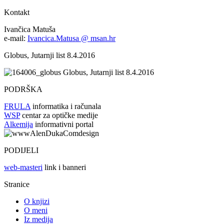
Kontakt
Ivančica Matuša
e-mail:
Ivancica.Matusa @ msan.hr
Globus, Jutarnji list 8.4.2016
Globus, Jutarnji list 8.4.2016
PODRŠKA
FRULA
informatika i računala
WSP
centar za optičke medije
Alkemija
informativni portal
PODIJELI
web-masteri
link i banneri
Stranice
O knjizi
O meni
Iz medija