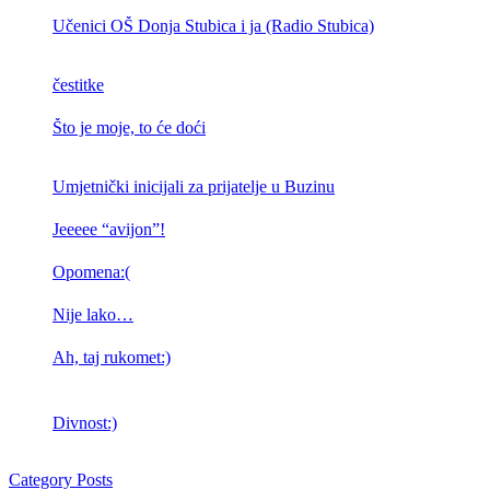
Učenici OŠ Donja Stubica i ja (Radio Stubica)
čestitke
Što je moje, to će doći
Umjetnički inicijali za prijatelje u Buzinu
Jeeeee “avijon”!
Opomena:(
Nije lako…
Ah, taj rukomet:)
Divnost:)
Category Posts