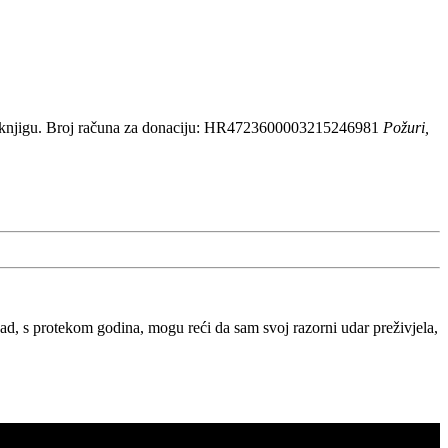
 knjigu. Broj računa za donaciju: HR4723600003215246981
Požuri,
, s protekom godina, mogu reći da sam svoj razorni udar preživjela,