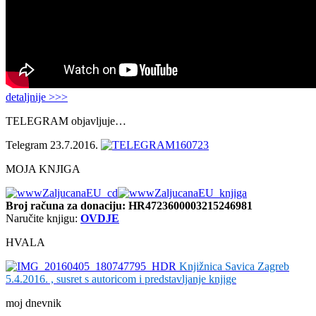
detaljnije >>>
TELEGRAM objavljuje…
Telegram 23.7.2016.
MOJA KNJIGA
Broj računa
za donaciju: HR4723600003215246981
Naručite knjigu:
OVDJE
HVALA
Knjižnica Savica Zagreb
5.4.2016. , susret s autoricom i predstavljanje knjige
moj dnevnik