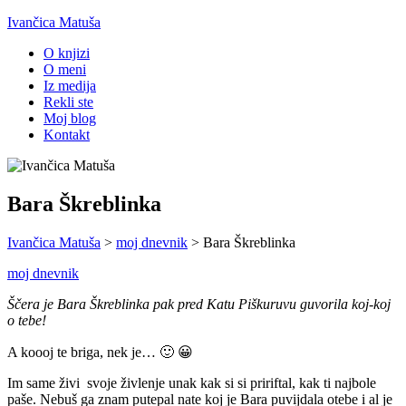
Ivančica Matuša
O knjizi
O meni
Iz medija
Rekli ste
Moj blog
Kontakt
Bara Škreblinka
Ivančica Matuša
>
moj dnevnik
>
Bara Škreblinka
moj dnevnik
Ščera je Bara Škreblinka pak pred Katu Piškuruvu guvorila koj-koj
o tebe!
A koooj te briga, nek je… 🙂 😀
Im same živi svoje živlenje unak kak si si pririftal, kak ti najbole
paše. Nebuš ga znam putepal nate koj je Bara puvijdala otebe i al je