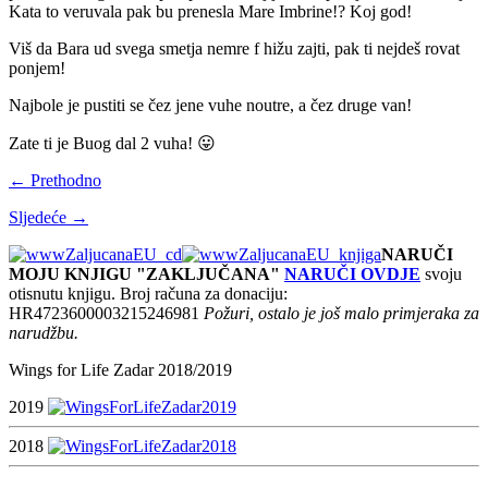
Kata to veruvala pak bu prenesla Mare Imbrine!? Koj god!
Viš da Bara ud svega smetja nemre f hižu zajti, pak ti nejdeš rovat
ponjem!
Najbole je pustiti se čez jene vuhe noutre, a čez druge van!
Zate ti je Buog dal 2 vuha! 😛
← Prethodno
Sljedeće →
NARUČI
MOJU KNJIGU "ZAKLJUČANA"
NARUČI OVDJE
svoju
otisnutu knjigu. Broj računa za donaciju:
HR4723600003215246981
Požuri, ostalo je još malo primjeraka za
narudžbu.
Wings for Life Zadar 2018/2019
2019
2018