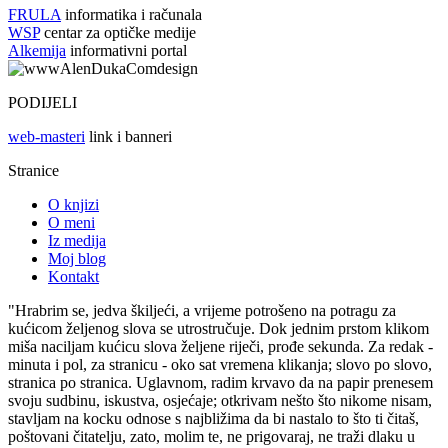
FRULA
informatika i računala
WSP
centar za optičke medije
Alkemija
informativni portal
PODIJELI
web-masteri
link i banneri
Stranice
O knjizi
O meni
Iz medija
Moj blog
Kontakt
"Hrabrim se, jedva škiljeći, a vrijeme potrošeno na potragu za
kućicom željenog slova se utrostručuje. Dok jednim prstom klikom
miša naciljam kućicu slova željene riječi, prođe sekunda. Za redak -
minuta i pol, za stranicu - oko sat vremena klikanja; slovo po slovo,
stranica po stranica. Uglavnom, radim krvavo da na papir prenesem
svoju sudbinu, iskustva, osjećaje; otkrivam nešto što nikome nisam,
stavljam na kocku odnose s najbližima da bi nastalo to što ti čitaš,
poštovani čitatelju, zato, molim te, ne prigovaraj, ne traži dlaku u