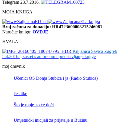
Telegram 23.7.2016.
MOJA KNJIGA
Broj računa
za donaciju: HR4723600003215246981
Naručite knjigu:
OVDJE
HVALA
Knjižnica Savica Zagreb
5.4.2016. , susret s autoricom i predstavljanje knjige
moj dnevnik
Učenici OŠ Donja Stubica i ja (Radio Stubica)
čestitke
Što je moje, to će doći
Umjetnički inicijali za prijatelje u Buzinu