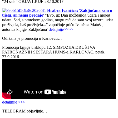
“24 sata” OBJAVLJUJE 28.10.2017.
Hrabra Ivančica: 'Zaključana sam u
tijelu, ali nema predaje'
"Evo, uz Dan moždanog udara i mojeg
udara. Sad, s protekom godina, mogu reći da sam svoj razorni udar
preživjela, baš preživjela..." započinje priču Ivančica Matuša,
autorica knjige 'Zaključana'
detaljnije>>>>
Održana je promocija u Karlovcu…
Promocija knjige u sklopu 12. SIMPOZIJA DRUŠTVA
PATRONAŽNIH SESTARA HUMS-a KARLOVAC, petak,
23.9.2016
detaljnije >>>
TELEGRAM objavljuje…