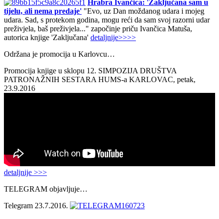
Hrabra Ivančica: 'Zaključana sam u
tijelu, ali nema predaje'
"Evo, uz Dan moždanog udara i mojeg
udara. Sad, s protekom godina, mogu reći da sam svoj razorni udar
preživjela, baš preživjela..." započinje priču Ivančica Matuša,
autorica knjige 'Zaključana'
detaljnije>>>>
Održana je promocija u Karlovcu…
Promocija knjige u sklopu 12. SIMPOZIJA DRUŠTVA
PATRONAŽNIH SESTARA HUMS-a KARLOVAC, petak,
23.9.2016
detaljnije >>>
TELEGRAM objavljuje…
Telegram 23.7.2016.