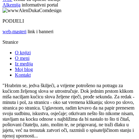
Alkemija
informativni portal
PODIJELI
web-masteri
link i banneri
Stranice
O knjizi
O meni
Iz medija
Moj blog
Kontakt
"Hrabrim se, jedva škiljeći, a vrijeme potrošeno na potragu za
kućicom željenog slova se utrostručuje. Dok jednim prstom klikom
miša naciljam kućicu slova željene riječi, prođe sekunda. Za redak -
minuta i pol, za stranicu - oko sat vremena klikanja; slovo po slovo,
stranica po stranica. Uglavnom, radim krvavo da na papir prenesem
svoju sudbinu, iskustva, osjećaje; otkrivam nešto što nikome nisam,
stavljam na kocku odnose s najbližima da bi nastalo to što ti čitaš,
poštovani čitatelju, zato, molim te, ne prigovaraj, ne traži dlaku u
jajetu, već na trenutak zatvori oči, razmisli o spisateljičinom stanju i
njenoj upornosti...