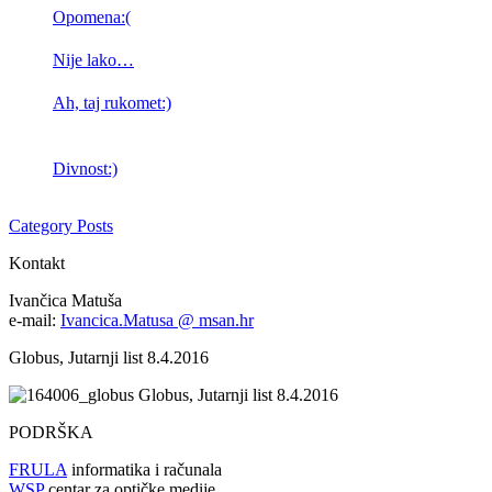
Opomena:(
Nije lako…
Ah, taj rukomet:)
Divnost:)
Category Posts
Kontakt
Ivančica Matuša
e-mail:
Ivancica.Matusa @ msan.hr
Globus, Jutarnji list 8.4.2016
Globus, Jutarnji list 8.4.2016
PODRŠKA
FRULA
informatika i računala
WSP
centar za optičke medije