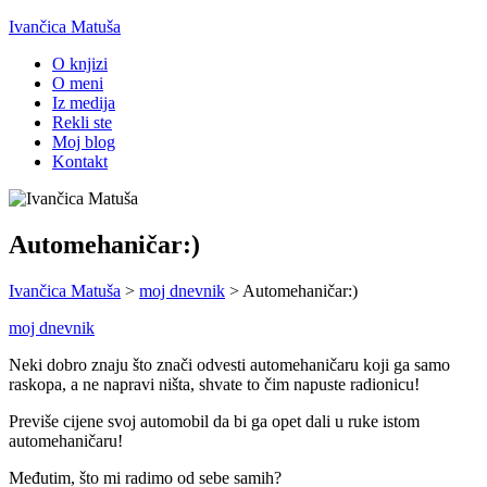
Ivančica Matuša
O knjizi
O meni
Iz medija
Rekli ste
Moj blog
Kontakt
Automehaničar:)
Ivančica Matuša
>
moj dnevnik
>
Automehaničar:)
moj dnevnik
Neki dobro znaju što znači odvesti automehaničaru koji ga samo
raskopa, a ne napravi ništa, shvate to čim napuste radionicu!
Previše cijene svoj automobil da bi ga opet dali u ruke istom
automehaničaru!
Međutim, što mi radimo od sebe samih?