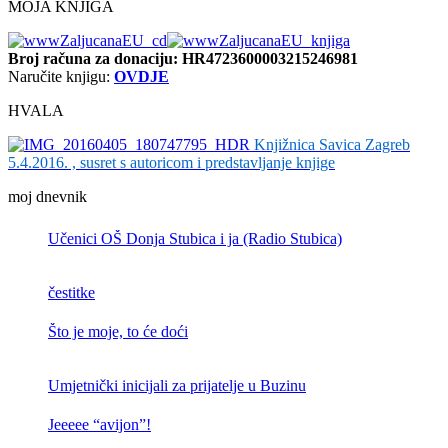
MOJA KNJIGA
Broj računa
za donaciju: HR4723600003215246981
Naručite knjigu:
OVDJE
HVALA
Knjižnica Savica Zagreb
5.4.2016. , susret s autoricom i predstavljanje knjige
moj dnevnik
Učenici OŠ Donja Stubica i ja (Radio Stubica)
čestitke
Što je moje, to će doći
Umjetnički inicijali za prijatelje u Buzinu
Jeeeee “avijon”!