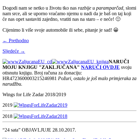
Dogodi nam se netko u životu tko nas
razbije u paramparčad,
slomi
nam srce, ali se uporno vraćamo njemu u nadi da je baš on taj koji
će nas opet sastaviti zajedno, vratiti nas na staro – e neće! 🙂
Cijenimo li više svoje automobile ili sebe, pitanje je sad! 😀
← Prethodno
Sljedeće →
NARUČI
MOJU KNJIGU "ZAKLJUČANA"
NARUČI OVDJE
svoju
otisnutu knjigu. Broj računa za donaciju:
HR4723600003215246981
Požuri, ostalo je još malo primjeraka za
narudžbu.
Wings for Life Zadar 2018/2019
2019
2018
“24 sata” OBJAVLJUJE 28.10.2017.