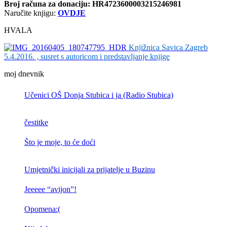
Broj računa
za donaciju: HR4723600003215246981
Naručite knjigu:
OVDJE
HVALA
Knjižnica Savica Zagreb
5.4.2016. , susret s autoricom i predstavljanje knjige
moj dnevnik
Učenici OŠ Donja Stubica i ja (Radio Stubica)
čestitke
Što je moje, to će doći
Umjetnički inicijali za prijatelje u Buzinu
Jeeeee “avijon”!
Opomena:(