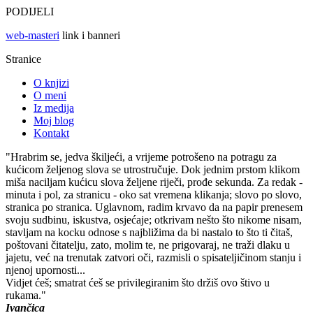
PODIJELI
web-masteri
link i banneri
Stranice
O knjizi
O meni
Iz medija
Moj blog
Kontakt
"Hrabrim se, jedva škiljeći, a vrijeme potrošeno na potragu za
kućicom željenog slova se utrostručuje. Dok jednim prstom klikom
miša naciljam kućicu slova željene riječi, prođe sekunda. Za redak -
minuta i pol, za stranicu - oko sat vremena klikanja; slovo po slovo,
stranica po stranica. Uglavnom, radim krvavo da na papir prenesem
svoju sudbinu, iskustva, osjećaje; otkrivam nešto što nikome nisam,
stavljam na kocku odnose s najbližima da bi nastalo to što ti čitaš,
poštovani čitatelju, zato, molim te, ne prigovaraj, ne traži dlaku u
jajetu, već na trenutak zatvori oči, razmisli o spisateljičinom stanju i
njenoj upornosti...
Vidjet ćeš; smatrat ćeš se privilegiranim što držiš ovo štivo u
rukama."
Ivančica