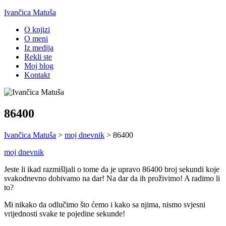
Ivančica Matuša
O knjizi
O meni
Iz medija
Rekli ste
Moj blog
Kontakt
86400
Ivančica Matuša
>
moj dnevnik
>
86400
moj dnevnik
Jeste li ikad razmišljali o tome da je upravo 86400 broj sekundi koje
svakodnevno dobivamo na dar! Na dar da ih proživimo! A radimo li
to?
Mi nikako da odlučimo što ćemo i kako sa njima, nismo svjesni
vrijednosti svake te pojedine sekunde!