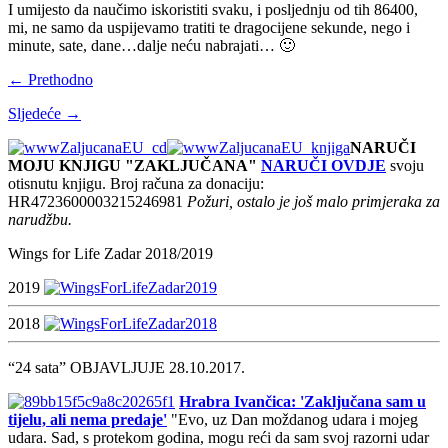
I umijesto da naučimo iskoristiti svaku, i posljednju od tih 86400,
mi, ne samo da uspijevamo tratiti te dragocijene sekunde, nego i
minute, sate, dane…dalje neću nabrajati… 🙂
← Prethodno
Sljedeće →
NARUČI
MOJU KNJIGU "ZAKLJUČANA"
NARUČI OVDJE
svoju
otisnutu knjigu. Broj računa za donaciju:
HR4723600003215246981
Požuri, ostalo je još malo primjeraka za
narudžbu.
Wings for Life Zadar 2018/2019
2019
2018
“24 sata” OBJAVLJUJE 28.10.2017.
Hrabra Ivančica: 'Zaključana sam u
tijelu, ali nema predaje'
"Evo, uz Dan moždanog udara i mojeg
udara. Sad, s protekom godina, mogu reći da sam svoj razorni udar