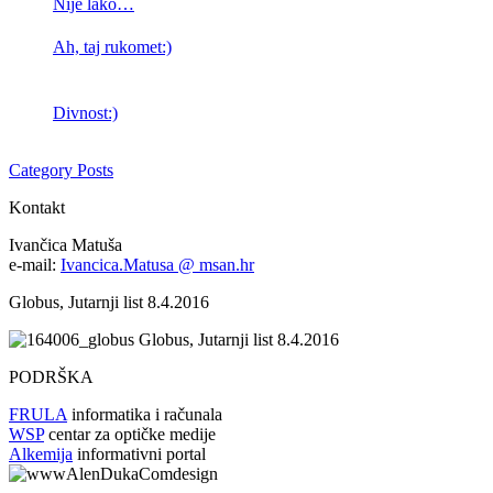
Nije lako…
Ah, taj rukomet:)
Divnost:)
Category Posts
Kontakt
Ivančica Matuša
e-mail:
Ivancica.Matusa @ msan.hr
Globus, Jutarnji list 8.4.2016
Globus, Jutarnji list 8.4.2016
PODRŠKA
FRULA
informatika i računala
WSP
centar za optičke medije
Alkemija
informativni portal