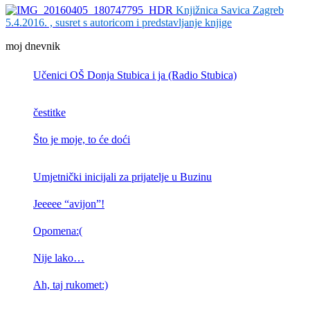
Knjižnica Savica Zagreb
5.4.2016. , susret s autoricom i predstavljanje knjige
moj dnevnik
Učenici OŠ Donja Stubica i ja (Radio Stubica)
čestitke
Što je moje, to će doći
Umjetnički inicijali za prijatelje u Buzinu
Jeeeee “avijon”!
Opomena:(
Nije lako…
Ah, taj rukomet:)