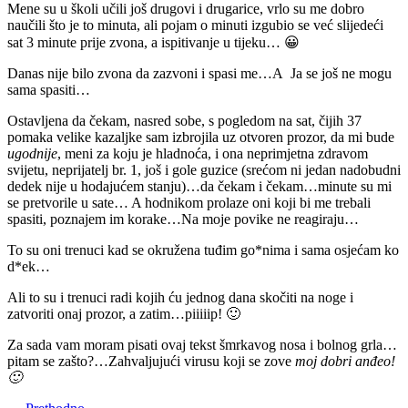
Mene su u školi učili još drugovi i drugarice, vrlo su me dobro
naučili što je to minuta, ali pojam o minuti izgubio se već slijedeći
sat 3 minute prije zvona, a ispitivanje u tijeku… 😀
Danas nije bilo zvona da zazvoni i spasi me…A Ja se još ne mogu
sama spasiti…
Ostavljena da čekam, nasred sobe, s pogledom na sat, čijih 37
pomaka velike kazaljke sam izbrojila uz otvoren prozor, da mi bude
ugodnije
, meni za koju je hladnoća, i ona neprimjetna zdravom
svijetu, neprijatelj br. 1, još i gole guzice (srećom ni jedan nadobudni
dedek nije u hodajućem stanju)…da čekam i čekam…minute su mi
se pretvorile u sate… A hodnikom prolaze oni koji bi me trebali
spasiti, poznajem im korake…Na moje povike ne reagiraju…
To su oni trenuci kad se okružena tuđim go*nima i sama osjećam ko
d*ek…
Ali to su i trenuci radi kojih ću jednog dana skočiti na noge i
zatvoriti onaj prozor, a zatim…piiiiip! 🙂
Za sada vam moram pisati ovaj tekst šmrkavog nosa i bolnog grla…
pitam se zašto?…Zahvaljujući virusu koji se zove
moj dobri anđeo!
🙂