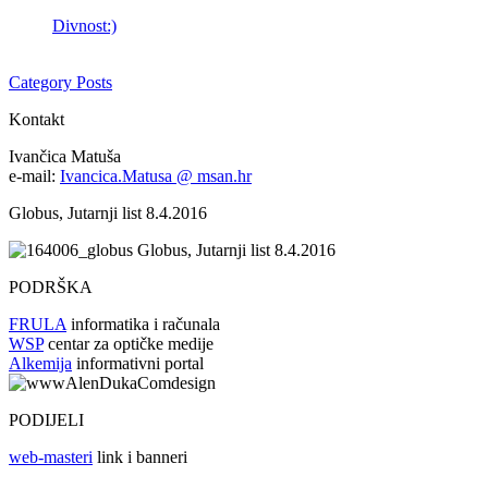
Divnost:)
Category Posts
Kontakt
Ivančica Matuša
e-mail:
Ivancica.Matusa @ msan.hr
Globus, Jutarnji list 8.4.2016
Globus, Jutarnji list 8.4.2016
PODRŠKA
FRULA
informatika i računala
WSP
centar za optičke medije
Alkemija
informativni portal
PODIJELI
web-masteri
link i banneri