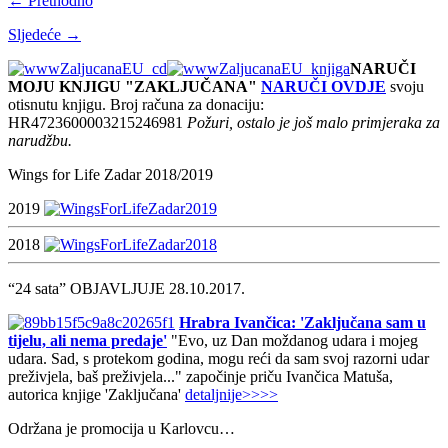
← Prethodno
Sljedeće →
NARUČI
MOJU KNJIGU "ZAKLJUČANA"
NARUČI OVDJE
svoju
otisnutu knjigu. Broj računa za donaciju:
HR4723600003215246981
Požuri, ostalo je još malo primjeraka za
narudžbu.
Wings for Life Zadar 2018/2019
2019
2018
“24 sata” OBJAVLJUJE 28.10.2017.
Hrabra Ivančica: 'Zaključana sam u
tijelu, ali nema predaje'
"Evo, uz Dan moždanog udara i mojeg
udara. Sad, s protekom godina, mogu reći da sam svoj razorni udar
preživjela, baš preživjela..." započinje priču Ivančica Matuša,
autorica knjige 'Zaključana'
detaljnije>>>>
Održana je promocija u Karlovcu…