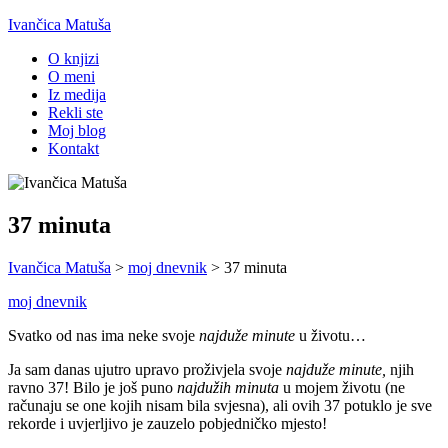
Ivančica Matuša
O knjizi
O meni
Iz medija
Rekli ste
Moj blog
Kontakt
37 minuta
Ivančica Matuša
>
moj dnevnik
>
37 minuta
moj dnevnik
Svatko od nas ima neke svoje
najduže minute
u životu…
Ja sam danas ujutro upravo proživjela svoje
najduže minute,
njih
ravno 37! Bilo je još puno
najdužih minuta
u mojem životu (ne
računaju se one kojih nisam bila svjesna), ali ovih 37 potuklo je sve
rekorde i uvjerljivo je zauzelo pobjedničko mjesto!